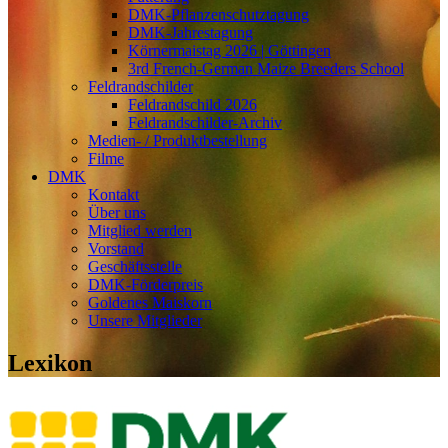
DMK-Pflanzenschutztagung
DMK-Jahrestagung
Körnermaistag 2026 | Göttingen
3rd French-German Maize Breeders School
Feldrandschilder
Feldrandschild 2026
Feldrandschilder-Archiv
Medien- / Produktbestellung
Filme
DMK
Kontakt
Über uns
Mitglied werden
Vorstand
Geschäftsstelle
DMK-Förderpreis
Goldenes Maiskorn
Unsere Mitglieder
Lexikon