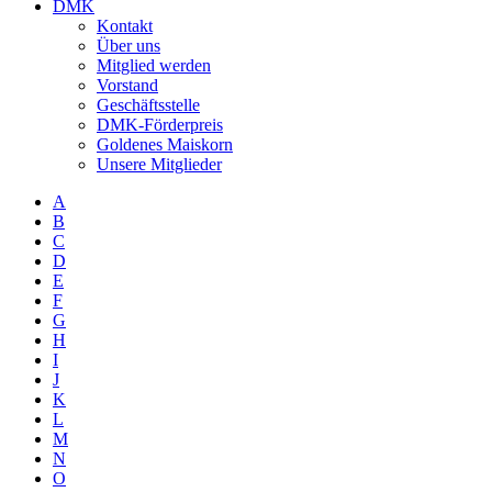
DMK
Kontakt
Über uns
Mitglied werden
Vorstand
Geschäftsstelle
DMK-Förderpreis
Goldenes Maiskorn
Unsere Mitglieder
A
B
C
D
E
F
G
H
I
J
K
L
M
N
O