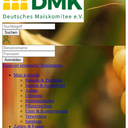
Suchen
Anmelden
Passwort vergessen?
Registrieren
Mais kompakt
Botanik & Züchtung
Saatgut & Sortenwahl
Anbau
Düngung
Biostimulanzien
Pflanzenschutz
Ernte & Konservierung
Verwertung
Sorghum
Zahlen & Fakten