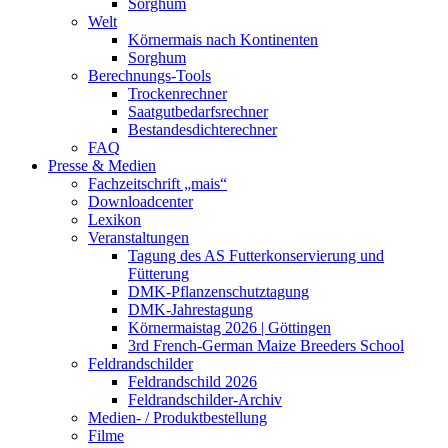
Sorghum
Welt
Körnermais nach Kontinenten
Sorghum
Berechnungs-Tools
Trockenrechner
Saatgutbedarfsrechner
Bestandesdichterechner
FAQ
Presse & Medien
Fachzeitschrift „mais“
Downloadcenter
Lexikon
Veranstaltungen
Tagung des AS Futterkonservierung und
Fütterung
DMK-Pflanzenschutztagung
DMK-Jahrestagung
Körnermaistag 2026 | Göttingen
3rd French-German Maize Breeders School
Feldrandschilder
Feldrandschild 2026
Feldrandschilder-Archiv
Medien- / Produktbestellung
Filme