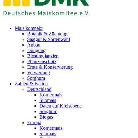
Mais kompakt
Botanik & Züchtung
Saatgut & Sortenwahl
Anbau
Düngung
Biostimulanzien
Pflanzenschutz
Ernte & Konservierung
Verwertung
Sorghum
Zahlen & Fakten
Deutschland
Körnermais
Silomais
Daten auf Kreisebene
Sorghum
Biogas
Europa
Körnermais
Silomais