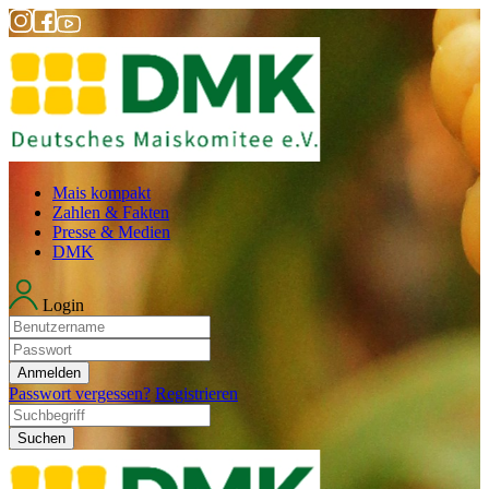
Mais kompakt
Zahlen & Fakten
Presse & Medien
DMK
Login
Anmelden
Passwort vergessen?
Registrieren
Suchen