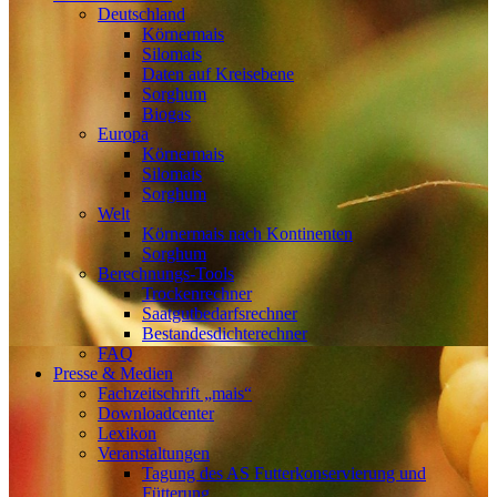
Deutschland
Körnermais
Silomais
Daten auf Kreisebene
Sorghum
Biogas
Europa
Körnermais
Silomais
Sorghum
Welt
Körnermais nach Kontinenten
Sorghum
Berechnungs-Tools
Trockenrechner
Saatgutbedarfsrechner
Bestandesdichterechner
FAQ
Presse & Medien
Fachzeitschrift „mais“
Downloadcenter
Lexikon
Veranstaltungen
Tagung des AS Futterkonservierung und
Fütterung