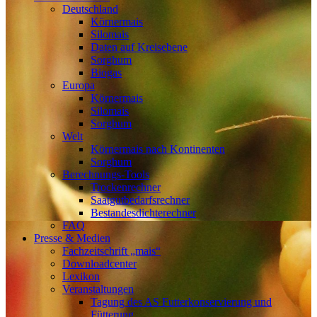
Deutschland
Körnermais
Silomais
Daten auf Kreisebene
Sorghum
Biogas
Europa
Körnermais
Silomais
Sorghum
Welt
Körnermais nach Kontinenten
Sorghum
Berechnungs-Tools
Trockenrechner
Saatgutbedarfsrechner
Bestandesdichterechner
FAQ
Presse & Medien
Fachzeitschrift „mais“
Downloadcenter
Lexikon
Veranstaltungen
Tagung des AS Futterkonservierung und
Fütterung