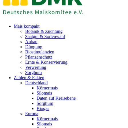
Mais kompakt
Botanik & Züchtung
Saatgut & Sortenwahl
Anbau
Düngung
Biostimulanzien
Pflanzenschutz
Ernte & Konservierung
Verwertung
Sorghum
Zahlen & Fakten
Deutschland
Körnermais
Silomais
Daten auf Kreisebene
Sorghum
Biogas
Europa
Körnermais
Silomais