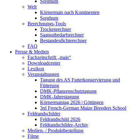
Sorghum
Welt
Körnermais nach Kontinenten
Sorghum
Berechnungs-Tools
Trockenrechner
Saatgutbedarfsrechner
Bestandesdichterechner
FAQ
Presse & Medien
Fachzeitschrift „mais“
Downloadcenter
Lexikon
Veranstaltungen
Tagung des AS Futterkonservierung und
Fütterung
DMK-Pflanzenschutztagung
DMK-Jahrestagung
Körnermaistag 2026 | Göttingen
3rd French-German Maize Breeders School
Feldrandschilder
Feldrandschild 2026
Feldrandschilder-Archiv
Medien- / Produktbestellung
Filme