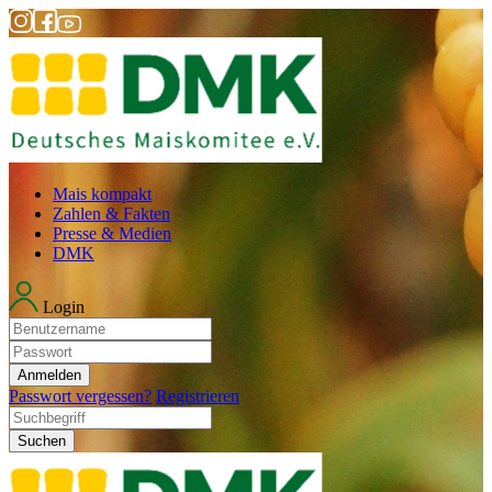
Mais kompakt
Zahlen & Fakten
Presse & Medien
DMK
Login
Anmelden
Passwort vergessen?
Registrieren
Suchen