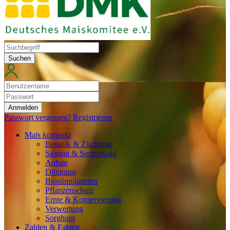
Suchen
Anmelden
Passwort vergessen?
Registrieren
Mais kompakt
Botanik & Züchtung
Saatgut & Sortenwahl
Anbau
Düngung
Biostimulanzien
Pflanzenschutz
Ernte & Konservierung
Verwertung
Sorghum
Zahlen & Fakten