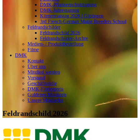
DMK-Pflanzenschutztagung
DMK-Jahrestagung
Körnermaistag 2026 | Göttingen
3rd French-German Maize Breeders School
Feldrandschilder
Feldrandschild 2026
Feldrandschilder-Archiv
Medien- / Produktbestellung
Filme
DMK
Kontakt
Über uns
Mitglied werden
Vorstand
Geschäftsstelle
DMK-Förderpreis
Goldenes Maiskorn
Unsere Mitglieder
Feldrandschild 2026