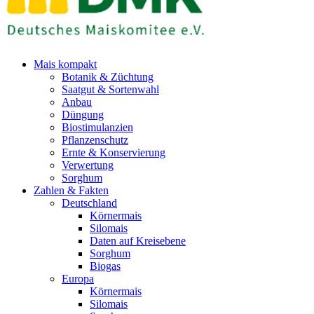
Mais kompakt
Botanik & Züchtung
Saatgut & Sortenwahl
Anbau
Düngung
Biostimulanzien
Pflanzenschutz
Ernte & Konservierung
Verwertung
Sorghum
Zahlen & Fakten
Deutschland
Körnermais
Silomais
Daten auf Kreisebene
Sorghum
Biogas
Europa
Körnermais
Silomais