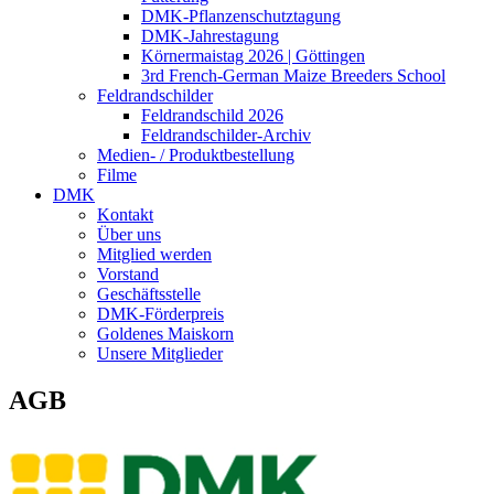
DMK-Pflanzenschutztagung
DMK-Jahrestagung
Körnermaistag 2026 | Göttingen
3rd French-German Maize Breeders School
Feldrandschilder
Feldrandschild 2026
Feldrandschilder-Archiv
Medien- / Produktbestellung
Filme
DMK
Kontakt
Über uns
Mitglied werden
Vorstand
Geschäftsstelle
DMK-Förderpreis
Goldenes Maiskorn
Unsere Mitglieder
AGB