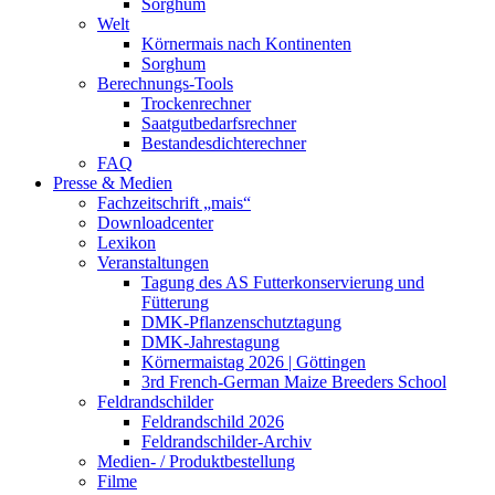
Sorghum
Welt
Körnermais nach Kontinenten
Sorghum
Berechnungs-Tools
Trockenrechner
Saatgutbedarfsrechner
Bestandesdichterechner
FAQ
Presse & Medien
Fachzeitschrift „mais“
Downloadcenter
Lexikon
Veranstaltungen
Tagung des AS Futterkonservierung und
Fütterung
DMK-Pflanzenschutztagung
DMK-Jahrestagung
Körnermaistag 2026 | Göttingen
3rd French-German Maize Breeders School
Feldrandschilder
Feldrandschild 2026
Feldrandschilder-Archiv
Medien- / Produktbestellung
Filme