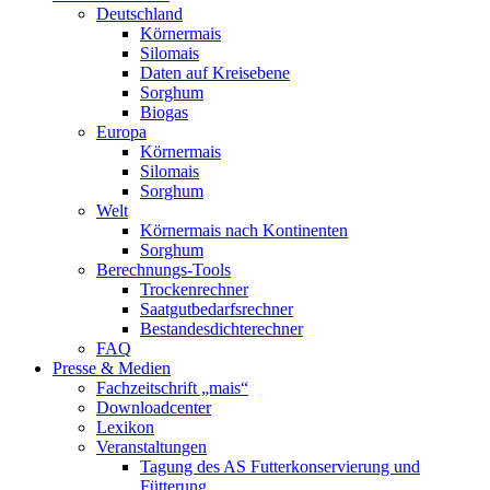
Deutschland
Körnermais
Silomais
Daten auf Kreisebene
Sorghum
Biogas
Europa
Körnermais
Silomais
Sorghum
Welt
Körnermais nach Kontinenten
Sorghum
Berechnungs-Tools
Trockenrechner
Saatgutbedarfsrechner
Bestandesdichterechner
FAQ
Presse & Medien
Fachzeitschrift „mais“
Downloadcenter
Lexikon
Veranstaltungen
Tagung des AS Futterkonservierung und
Fütterung