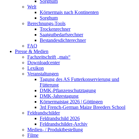
Sorghum
Welt
Körnermais nach Kontinenten
Sorghum
Berechnungs-Tools
Trockenrechner
Saatgutbedarfsrechner
Bestandesdichterechner
FAQ
Presse & Medien
Fachzeitschrift „mais“
Downloadcenter
Lexikon
Veranstaltungen
Tagung des AS Futterkonservierung und
Fütterung
DMK-Pflanzenschutztagung
DMK-Jahrestagung
Körnermaistag 2026 | Göttingen
3rd French-German Maize Breeders School
Feldrandschilder
Feldrandschild 2026
Feldrandschilder-Archiv
Medien- / Produktbestellung
Filme