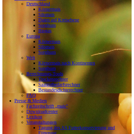
Deutschland
Körnermais
Silomais
Daten auf Kreisebene
Sorghum
Biogas
Europa
Körnermais
Silomais
Sorghum
Welt
Körnermais nach Kontinenten
Sorghum
Berechnungs-Tools
Trockenrechner
Saatgutbedarfsrechner
Bestandesdichterechner
FAQ
Presse & Medien
Fachzeitschrift „mais“
Downloadcenter
Lexikon
Veranstaltungen
Tagung des AS Futterkonservierung und
Fütterung