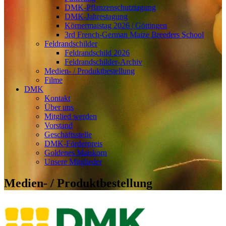
DMK-Pflanzenschutztagung
DMK-Jahrestagung
Körnermaistag 2026 | Göttingen
3rd French-German Maize Breeders School
Feldrandschilder
Feldrandschild 2026
Feldrandschilder-Archiv
Medien- / Produktbestellung
Filme
DMK
Kontakt
Über uns
Mitglied werden
Vorstand
Geschäftsstelle
DMK-Förderpreis
Goldenes Maiskorn
Unsere Mitglieder
Medien- / Produktbestellung