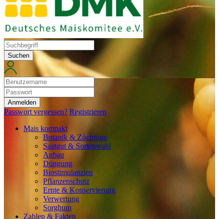
Suchen
Anmelden
Passwort vergessen?
Registrieren
Mais kompakt
Botanik & Züchtung
Saatgut & Sortenwahl
Anbau
Düngung
Biostimulanzien
Pflanzenschutz
Ernte & Konservierung
Verwertung
Sorghum
Zahlen & Fakten