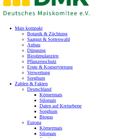
Mais kompakt
Botanik & Züchtung
Saatgut & Sortenwahl
Anbau
Düngung
Biostimulanzien
Pflanzenschutz
Ernte & Konservierung
Verwertung
Sorghum
Zahlen & Fakten
Deutschland
Körnermais
Silomais
Daten auf Kreisebene
Sorghum
Biogas
Europa
Körnermais
Silomais