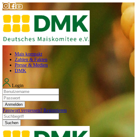
Mais kompakt
Zahlen & Fakten
Presse & Medien
DMK
Login
Anmelden
Passwort vergessen?
Registrieren
Suchen