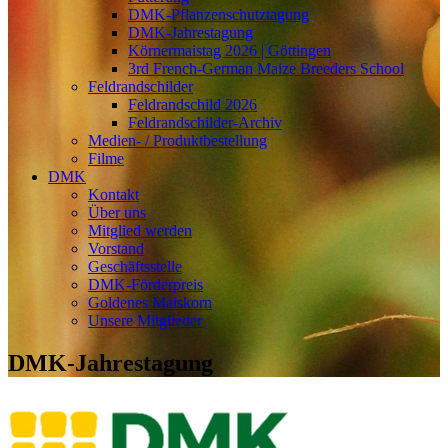
DMK-Pflanzenschutztagung
DMK-Jahrestagung
Körnermaistag 2026 | Göttingen
3rd French-German Maize Breeders School
Feldrandschilder
Feldrandschild 2026
Feldrandschilder-Archiv
Medien- / Produktbestellung
Filme
DMK
Kontakt
Über uns
Mitglied werden
Vorstand
Geschäftsstelle
DMK-Förderpreis
Goldenes Maiskorn
Unsere Mitglieder
DMK-Jahrestagung