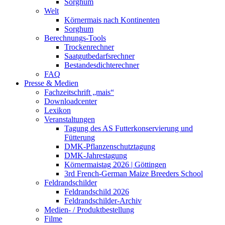
Sorghum
Welt
Körnermais nach Kontinenten
Sorghum
Berechnungs-Tools
Trockenrechner
Saatgutbedarfsrechner
Bestandesdichterechner
FAQ
Presse & Medien
Fachzeitschrift „mais“
Downloadcenter
Lexikon
Veranstaltungen
Tagung des AS Futterkonservierung und
Fütterung
DMK-Pflanzenschutztagung
DMK-Jahrestagung
Körnermaistag 2026 | Göttingen
3rd French-German Maize Breeders School
Feldrandschilder
Feldrandschild 2026
Feldrandschilder-Archiv
Medien- / Produktbestellung
Filme