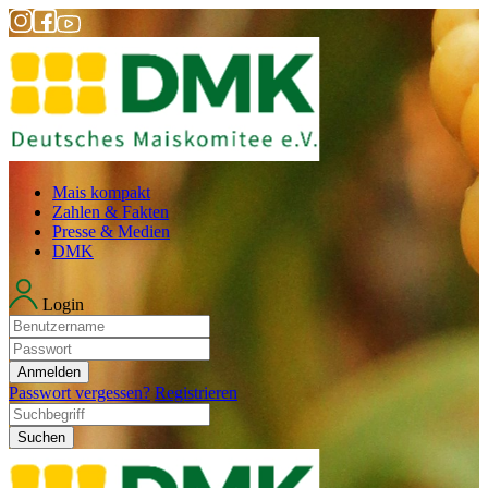
Mais kompakt
Zahlen & Fakten
Presse & Medien
DMK
Login
Anmelden
Passwort vergessen?
Registrieren
Suchen