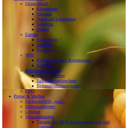
Deutschland
Körnermais
Silomais
Daten auf Kreisebene
Sorghum
Biogas
Europa
Körnermais
Silomais
Sorghum
Welt
Körnermais nach Kontinenten
Sorghum
Berechnungs-Tools
Trockenrechner
Saatgutbedarfsrechner
Bestandesdichterechner
FAQ
Presse & Medien
Fachzeitschrift „mais“
Downloadcenter
Lexikon
Veranstaltungen
Tagung des AS Futterkonservierung und
Fütterung