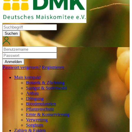
Suchen
Anmelden
Passwort vergessen?
Registrieren
Mais kompakt
Botanik & Züchtung
Saatgut & Sortenwahl
Anbau
Düngung
Biostimulanzien
Pflanzenschutz
Ernte & Konservierung
Verwertung
Sorghum
Zahlen & Fakten