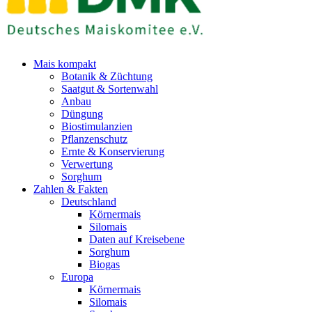
Mais kompakt
Botanik & Züchtung
Saatgut & Sortenwahl
Anbau
Düngung
Biostimulanzien
Pflanzenschutz
Ernte & Konservierung
Verwertung
Sorghum
Zahlen & Fakten
Deutschland
Körnermais
Silomais
Daten auf Kreisebene
Sorghum
Biogas
Europa
Körnermais
Silomais