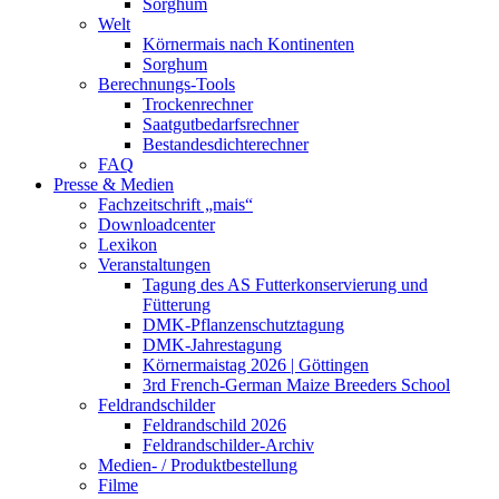
Sorghum
Welt
Körnermais nach Kontinenten
Sorghum
Berechnungs-Tools
Trockenrechner
Saatgutbedarfsrechner
Bestandesdichterechner
FAQ
Presse & Medien
Fachzeitschrift „mais“
Downloadcenter
Lexikon
Veranstaltungen
Tagung des AS Futterkonservierung und
Fütterung
DMK-Pflanzenschutztagung
DMK-Jahrestagung
Körnermaistag 2026 | Göttingen
3rd French-German Maize Breeders School
Feldrandschilder
Feldrandschild 2026
Feldrandschilder-Archiv
Medien- / Produktbestellung
Filme