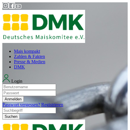
Mais kompakt
Zahlen & Fakten
Presse & Medien
DMK
Login
Anmelden
Passwort vergessen?
Registrieren
Suchen