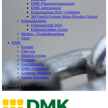
DMK-Pflanzenschutztagung
DMK-Jahrestagung
Körnermaistag 2026 | Göttingen
3rd French-German Maize Breeders School
Feldrandschilder
Feldrandschild 2026
Feldrandschilder-Archiv
Medien- / Produktbestellung
Filme
DMK
Kontakt
Über uns
Mitglied werden
Vorstand
Geschäftsstelle
DMK-Förderpreis
Goldenes Maiskorn
Unsere Mitglieder
Unsere Mitglieder