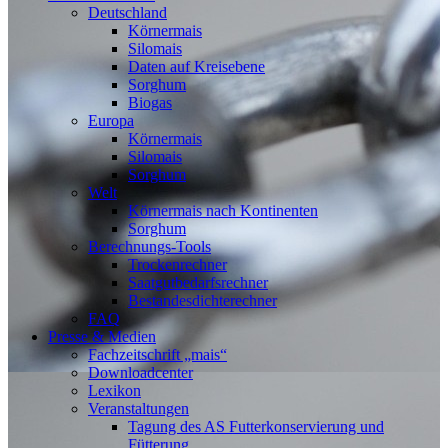
Deutschland
Körnermais
Silomais
Daten auf Kreisebene
Sorghum
Biogas
Europa
Körnermais
Silomais
Sorghum
Welt
Körnermais nach Kontinenten
Sorghum
Berechnungs-Tools
Trockenrechner
Saatgutbedarfsrechner
Bestandesdichterechner
FAQ
Presse & Medien
Fachzeitschrift „mais“
Downloadcenter
Lexikon
Veranstaltungen
Tagung des AS Futterkonservierung und
Fütterung