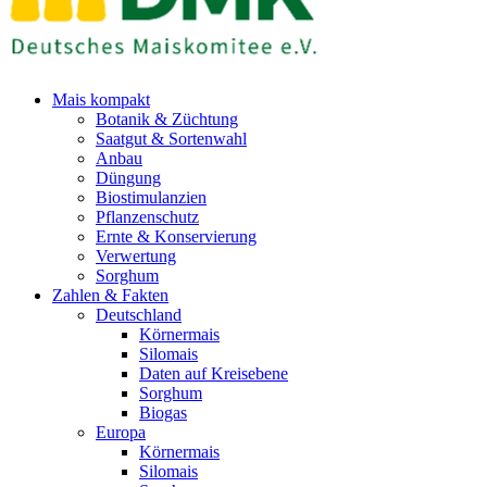
Mais kompakt
Botanik & Züchtung
Saatgut & Sortenwahl
Anbau
Düngung
Biostimulanzien
Pflanzenschutz
Ernte & Konservierung
Verwertung
Sorghum
Zahlen & Fakten
Deutschland
Körnermais
Silomais
Daten auf Kreisebene
Sorghum
Biogas
Europa
Körnermais
Silomais