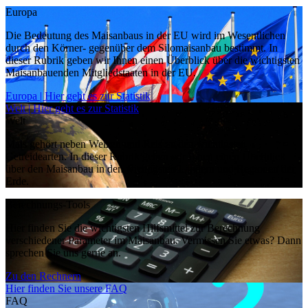
Europa
Die Bedeutung des Maisanbaus in der EU wird im Wesentlichen
durch den Körner- gegenüber dem Silomaisanbau bestimmt. In
dieser Rubrik geben wir Ihnen einen Überblick über die wichtigsten
Maisanbauenden Mitgliedstaaten in der EU.
Europa | Hier geht es zur Statistik
Welt | Hier geht es zur Statistik
Welt
Mais gehört neben Weizen und Reis zu den wichtigsten
Getreidearten. In dieser Rubrik geben wir Ihnen einen Überblick
über den Maisanbau in den wichtigsten Ländern und Regionen der
Erde.
Berechnungs-Tools
Hier finden Sie die wichtigsten Hilfsmittel zur Berechnung
verschiedener Parameter im Maisanbau. Vermissen Sie etwas? Dann
sprechen Sie uns gerne an.
Zu den Rechnern
Hier finden Sie unsere FAQ
FAQ