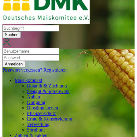
Suchen
Anmelden
Passwort vergessen?
Registrieren
Mais kompakt
Botanik & Züchtung
Saatgut & Sortenwahl
Anbau
Düngung
Biostimulanzien
Pflanzenschutz
Ernte & Konservierung
Verwertung
Sorghum
Zahlen & Fakten