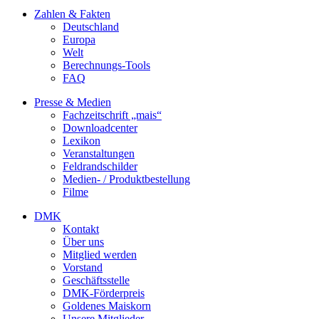
Zahlen & Fakten
Deutschland
Europa
Welt
Berechnungs-Tools
FAQ
Presse & Medien
Fachzeitschrift „mais“
Downloadcenter
Lexikon
Veranstaltungen
Feldrandschilder
Medien- / Produktbestellung
Filme
DMK
Kontakt
Über uns
Mitglied werden
Vorstand
Geschäftsstelle
DMK-Förderpreis
Goldenes Maiskorn
Unsere Mitglieder