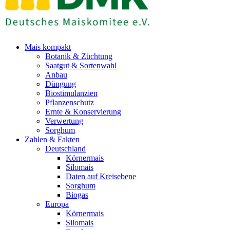
Mais kompakt
Botanik & Züchtung
Saatgut & Sortenwahl
Anbau
Düngung
Biostimulanzien
Pflanzenschutz
Ernte & Konservierung
Verwertung
Sorghum
Zahlen & Fakten
Deutschland
Körnermais
Silomais
Daten auf Kreisebene
Sorghum
Biogas
Europa
Körnermais
Silomais