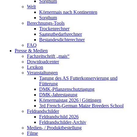
Sorghum
Welt
Körnermais nach Kontinenten
Sorghum
Berechnungs-Tools
Trockenrechner
Saatgutbedarfsrechner
Bestandesdichterechner
FAQ
Presse & Medien
Fachzeitschrift „mais“
Downloadcenter
Lexikon
Veranstaltungen
Tagung des AS Futterkonservierung und
Fütterung
DMK-Pflanzenschutztagung
DMK-Jahrestagung
Körnermaistag 2026 | Göttingen
3rd French-German Maize Breeders School
Feldrandschilder
Feldrandschild 2026
Feldrandschilder-Archiv
Medien- / Produktbestellung
Filme