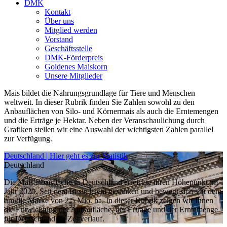
DMK
Kontakt
Über uns
Mitglied werden
Vorstand
Geschäftsstelle
DMK-Förderpreis
Goldenes Maiskorn
Unsere Mitglieder
Mais bildet die Nahrungsgrundlage für Tiere und Menschen
weltweit. In dieser Rubrik finden Sie Zahlen sowohl zu den
Anbauflächen von Silo- und Körnermais als auch die Erntemengen
und die Erträge je Hektar. Neben der Veranschaulichung durch
Grafiken stellen wir eine Auswahl der wichtigsten Zahlen parallel
zur Verfügung.
Deutschland | Hier geht es zur Statistik
Deutschland
Die Maisanbaufläche in Deutschland erreichte ihren Höhepunkt im
Jahr 2020. Seit dem ist sie leicht gesunken und bewegt sich seit dem
um die Marke von 2,5 Mio. ha. In dieser Rubrik zeigen wir Ihnen
die Entwicklung der Anbaufläche, der Erträge und der Erntemenge
für Deutschland im Zeitverlauf.