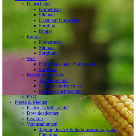
Deutschland
Körnermais
Silomais
Daten auf Kreisebene
Sorghum
Biogas
Europa
Körnermais
Silomais
Sorghum
Welt
Körnermais nach Kontinenten
Sorghum
Berechnungs-Tools
Trockenrechner
Saatgutbedarfsrechner
Bestandesdichterechner
FAQ
Presse & Medien
Fachzeitschrift „mais“
Downloadcenter
Lexikon
Veranstaltungen
Tagung des AS Futterkonservierung und
Fütterung