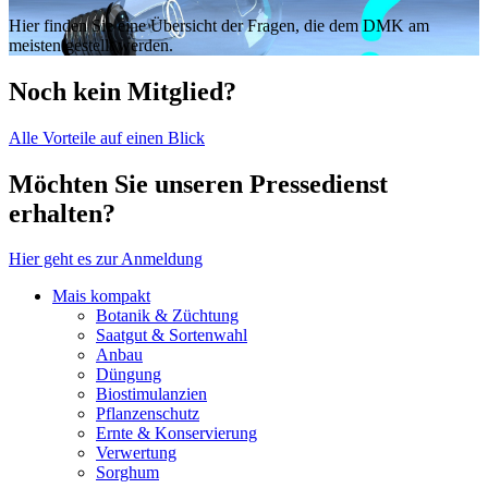
Hier finden Sie eine Übersicht der Fragen, die dem DMK am
meisten gestellt werden.
Noch kein Mitglied?
Alle Vorteile auf einen Blick
Möchten Sie unseren Pressedienst
erhalten?
Hier geht es zur Anmeldung
Mais kompakt
Botanik & Züchtung
Saatgut & Sortenwahl
Anbau
Düngung
Biostimulanzien
Pflanzenschutz
Ernte & Konservierung
Verwertung
Sorghum