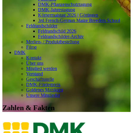
DMK-Pflanzenschutztagung
DMK-Jahrestagung
Körnermaistag 2026 | Göttingen
3rd French-German Maize Breeders School
Feldrandschilder
Feldrandschild 2026
Feldrandschilder-Archiv
Medien- / Produktbestellung
Filme
DMK
Kontakt
Über uns
Mitglied werden
Vorstand
Geschäftsstelle
DMK-Förderpreis
Goldenes Maiskorn
Unsere Mitglieder
Zahlen & Fakten