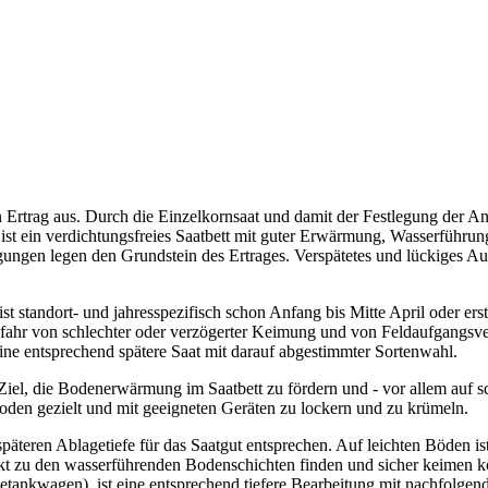
n Ertrag aus. Durch die Einzelkornsaat und damit der Festlegung der An
st ein verdichtungsfreies Saatbett mit guter Erwärmung, Wasserführung
gungen legen den Grundstein des Ertrages. Verspätetes und lückiges Au
t standort- und jahresspezifisch schon Anfang bis Mitte April oder erst
Gefahr von schlechter oder verzögerter Keimung und von Feldaufgangsve
eine entsprechend spätere Saat mit darauf abgestimmter Sortenwahl.
el, die Bodenerwärmung im Saatbett zu fördern und - vor allem auf 
 Boden gezielt und mit geeigneten Geräten zu lockern und zu krümeln.
er späteren Ablagetiefe für das Saatgut entsprechen. Auf leichten Böden
takt zu den wasserführenden Bodenschichten finden und sicher keimen
etankwagen), ist eine entsprechend tiefere Bearbeitung mit nachfolg