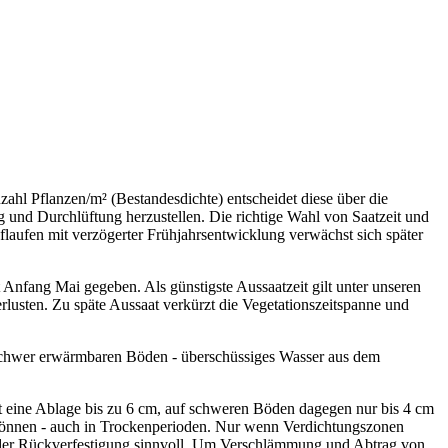
zahl Pflanzen/m² (Bestandesdichte) entscheidet diese über die
 und Durchlüftung herzustellen. Die richtige Wahl von Saatzeit und
flaufen mit verzögerter Frühjahrsentwicklung verwächst sich später
 Anfang Mai gegeben. Als günstigste Aussaatzeit gilt unter unseren
rlusten. Zu späte Aussaat verkürzt die Vegetationszeitspanne und
schwer erwärmbaren Böden - überschüssiges Wasser aus dem
 ist eine Ablage bis zu 6 cm, auf schweren Böden dagegen nur bis 4 cm
 können - auch in Trockenperioden. Nur wenn Verdichtungszonen
ender Rückverfestigung sinnvoll. Um Verschlämmung und Abtrag von