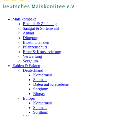
Mais kompakt
Botanik & Züchtung
Saatgut & Sortenwahl
Anbau
Düngung
Biostimulanzien
Pflanzenschutz
Ernte & Konservierung
Verwertung
Sorghum
Zahlen & Fakten
Deutschland
Körnermais
Silomais
Daten auf Kreisebene
Sorghum
Biogas
Europa
Körnermais
Silomais
Sorghum