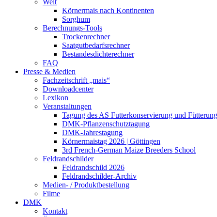
Welt
Körnermais nach Kontinenten
Sorghum
Berechnungs-Tools
Trockenrechner
Saatgutbedarfsrechner
Bestandesdichterechner
FAQ
Presse & Medien
Fachzeitschrift „mais“
Downloadcenter
Lexikon
Veranstaltungen
Tagung des AS Futterkonservierung und Fütterun
DMK-Pflanzenschutztagung
DMK-Jahrestagung
Körnermaistag 2026 | Göttingen
3rd French-German Maize Breeders School
Feldrandschilder
Feldrandschild 2026
Feldrandschilder-Archiv
Medien- / Produktbestellung
Filme
DMK
Kontakt