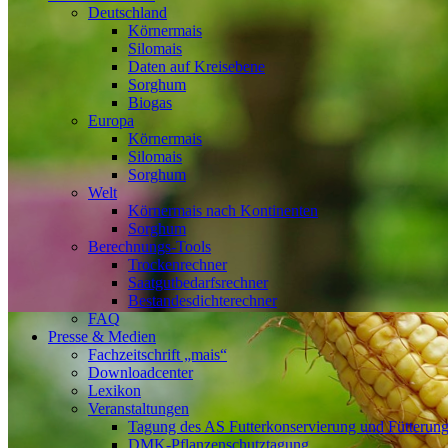
Deutschland
Körnermais
Silomais
Daten auf Kreisebene
Sorghum
Biogas
Europa
Körnermais
Silomais
Sorghum
Welt
Körnermais nach Kontinenten
Sorghum
Berechnungs-Tools
Trockenrechner
Saatgutbedarfsrechner
Bestandesdichterechner
FAQ
Presse & Medien
Fachzeitschrift „mais“
Downloadcenter
Lexikon
Veranstaltungen
Tagung des AS Futterkonservierung und Fütterun
DMK-Pflanzenschutztagung