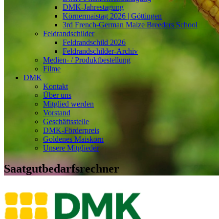
DMK-Jahrestagung
Körnermaistag 2026 | Göttingen
3rd French-German Maize Breeders School
Feldrandschilder
Feldrandschild 2026
Feldrandschilder-Archiv
Medien- / Produktbestellung
Filme
DMK
Kontakt
Über uns
Mitglied werden
Vorstand
Geschäftsstelle
DMK-Förderpreis
Goldenes Maiskorn
Unsere Mitglieder
Saatgutbedarfsrechner