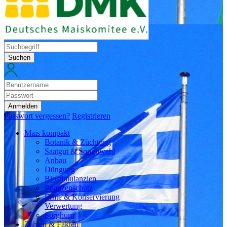
Suchen
Anmelden
Passwort vergessen?
Registrieren
Mais kompakt
Botanik & Züchtung
Saatgut & Sortenwahl
Anbau
Düngung
Biostimulanzien
Pflanzenschutz
Ernte & Konservierung
Verwertung
Sorghum
Zahlen & Fakten