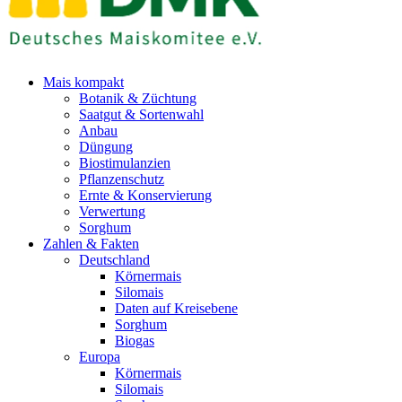
Mais kompakt
Botanik & Züchtung
Saatgut & Sortenwahl
Anbau
Düngung
Biostimulanzien
Pflanzenschutz
Ernte & Konservierung
Verwertung
Sorghum
Zahlen & Fakten
Deutschland
Körnermais
Silomais
Daten auf Kreisebene
Sorghum
Biogas
Europa
Körnermais
Silomais