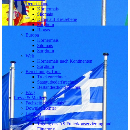
Deutschland
Körnermais
Silomais
Daten auf Kreisebene
Sorghum
Biogas
Europa
Körnermais
Silomais
Sorghum
Welt
Körnermais nach Kontinenten
Sorghum
Berechnungs-Tools
Trockenrechner
Saatgutbedarfsrechner
Bestandesdichterechner
FAQ
Presse & Medien
Fachzeitschrift „mais“
Downloadcenter
Lexikon
Veranstaltungen
Tagung des AS Futterkonservierung und
Fütterung