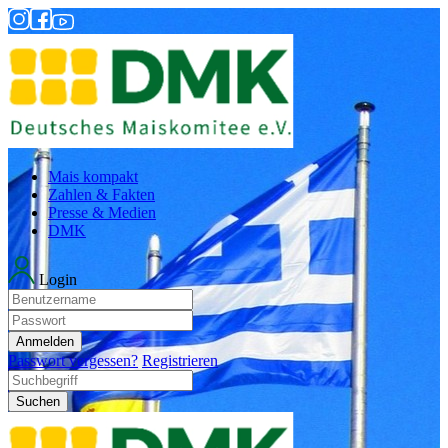
Mais kompakt
Zahlen & Fakten
Presse & Medien
DMK
Login
Anmelden
Passwort vergessen?
Registrieren
Suchen