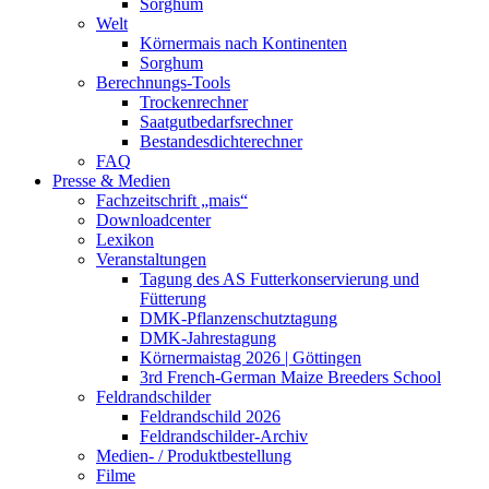
Sorghum
Welt
Körnermais nach Kontinenten
Sorghum
Berechnungs-Tools
Trockenrechner
Saatgutbedarfsrechner
Bestandesdichterechner
FAQ
Presse & Medien
Fachzeitschrift „mais“
Downloadcenter
Lexikon
Veranstaltungen
Tagung des AS Futterkonservierung und
Fütterung
DMK-Pflanzenschutztagung
DMK-Jahrestagung
Körnermaistag 2026 | Göttingen
3rd French-German Maize Breeders School
Feldrandschilder
Feldrandschild 2026
Feldrandschilder-Archiv
Medien- / Produktbestellung
Filme