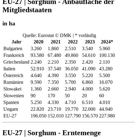
EU-27 | Sorghum - Anbaufläche der
Mitgliedstaaten
in ha
Quelle: Eurostat © DMK | * vorläufig
Jahr
2020
2021
2022
2023
2024*
Bulgarien
3.260
1.860
2.510
3.540
5.960
Frankreich
93.580
67.480
49.860
54.610
100.130
Griechenland
2.240
2.210
2.350
2.420
2.110
Italien
52.910
37.540
36.050
41.090
43.280
Österreich
4.640
4.390
3.550
5.220
5.500
Rumänien
9.590
7.350
5.700
6.860
16.070
Slowakei
1.360
2.660
2.940
4.000
5.620
Slowenien
90
170
50
20
60
Spanien
5.250
4.330
4.710
6.510
4.010
Ungarn
22.820
23.710
19.770
32.000
44.940
EU-27
196.050
152.010
127.790
156.570
227.980
EU-27 | Sorghum - Erntemenge