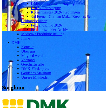
DMK-Pflanzenschutztagung
DMK-Jahrestagung
Körnermaistag 2026 | Göttingen
3rd French-German Maize Breeders School
Feldrandschilder
Feldrandschild 2026
Feldrandschilder-Archiv
Medien- / Produktbestellung
Filme
DMK
Kontakt
Über uns
Mitglied werden
Vorstand
Geschäftsstelle
DMK-Förderpreis
Goldenes Maiskorn
Unsere Mitglieder
Sorghum