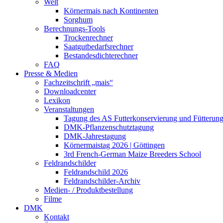
Welt
Körnermais nach Kontinenten
Sorghum
Berechnungs-Tools
Trockenrechner
Saatgutbedarfsrechner
Bestandesdichterechner
FAQ
Presse & Medien
Fachzeitschrift „mais“
Downloadcenter
Lexikon
Veranstaltungen
Tagung des AS Futterkonservierung und Fütterun
DMK-Pflanzenschutztagung
DMK-Jahrestagung
Körnermaistag 2026 | Göttingen
3rd French-German Maize Breeders School
Feldrandschilder
Feldrandschild 2026
Feldrandschilder-Archiv
Medien- / Produktbestellung
Filme
DMK
Kontakt