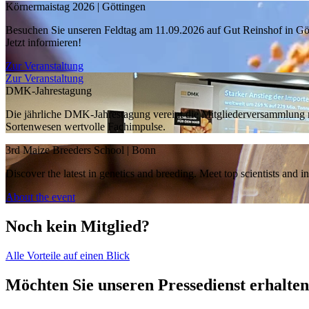
Körnermaistag 2026 | Göttingen
Besuchen Sie unseren Feldtag am 11.09.2026 auf Gut Reinshof in Göt
Jetzt informieren!
Zur Veranstaltung
Zur Veranstaltung
DMK-Jahrestagung
Die jährliche DMK-Jahrestagung vereint die Mitgliederversammlung m
Sortenwesen wertvolle Fachimpulse.
3rd Maize Breeders School | Bonn
Discover the latest in genetics and breeding. Meet top scientists and 
About the event
Noch kein Mitglied?
Alle Vorteile auf einen Blick
Möchten Sie unseren Pressedienst erhalte