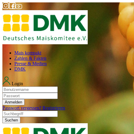
Mais kompakt
Zahlen & Fakten
Presse & Medien
DMK
Login
Anmelden
Passwort vergessen?
Registrieren
Suchen