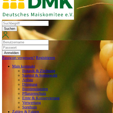
Suchen
Anmelden
Passwort vergessen?
Registrieren
Mais kompakt
Botanik & Züchtung
Saatgut & Sortenwahl
Anbau
Düngung
Biostimulanzien
Pflanzenschutz
Ernte & Konservierung
Verwertung
Sorghum
Zahlen & Fakten