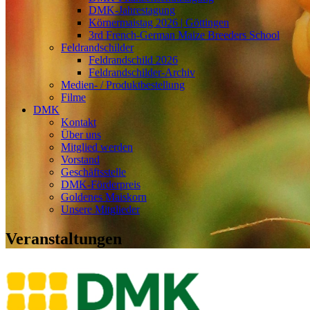
DMK-Jahrestagung
Körnermaistag 2026 | Göttingen
3rd French-German Maize Breeders School
Feldrandschilder
Feldrandschild 2026
Feldrandschilder-Archiv
Medien- / Produktbestellung
Filme
DMK
Kontakt
Über uns
Mitglied werden
Vorstand
Geschäftsstelle
DMK-Förderpreis
Goldenes Maiskorn
Unsere Mitglieder
Veranstaltungen