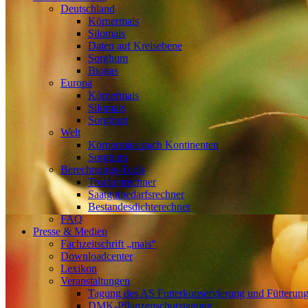
Deutschland
Körnermais
Silomais
Daten auf Kreisebene
Sorghum
Biogas
Europa
Körnermais
Silomais
Sorghum
Welt
Körnermais nach Kontinenten
Sorghum
Berechnungs-Tools
Trockenrechner
Saatgutbedarfsrechner
Bestandesdichterechner
FAQ
Presse & Medien
Fachzeitschrift „mais“
Downloadcenter
Lexikon
Veranstaltungen
Tagung des AS Futterkonservierung und Fütterun
DMK-Pflanzenschutztagung