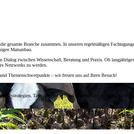
die gesamte Branche zusammen. In unseren regelmäßigen Fachtagungen
higen Maisanbau.
en Dialog zwischen Wissenschaft, Beratung und Praxis. Ob langjähriges 
res Netzwerks zu werden.
und Themenschwerpunkte – wir freuen uns auf Ihren Besuch!
rungsstrategien. Tauschen Sie sich mit Experten aus Wissenschaft und P
n Wirkstoffen und biologischen Alternativen. Diskutieren Sie mit un