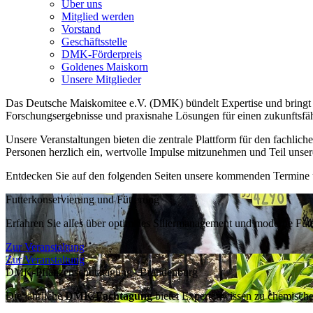
Über uns
Mitglied werden
Vorstand
Geschäftsstelle
DMK-Förderpreis
Goldenes Maiskorn
Unsere Mitglieder
Das Deutsche Maiskomitee e.V. (DMK) bündelt Expertise und bringt 
Forschungsergebnisse und praxisnahe Lösungen für einen zukunftsfä
Unsere Veranstaltungen bieten die zentrale Plattform für den fachlich
Personen herzlich ein, wertvolle Impulse mitzunehmen und Teil unse
Entdecken Sie auf den folgenden Seiten unsere kommenden Termine 
Futterkonservierung und Fütterung
Erfahren Sie alles über optimales Siliermanagement und moderne Fütte
Zur Veranstaltung
Zur Veranstaltung
DMK-Pflanzenschutztagung | Brandenburg
Die jährliche
DMK-Fachtagung
bietet Expertenwissen zu chemische