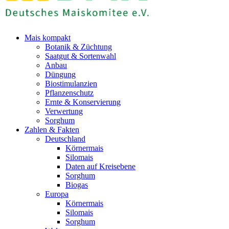
Mais kompakt
Botanik & Züchtung
Saatgut & Sortenwahl
Anbau
Düngung
Biostimulanzien
Pflanzenschutz
Ernte & Konservierung
Verwertung
Sorghum
Zahlen & Fakten
Deutschland
Körnermais
Silomais
Daten auf Kreisebene
Sorghum
Biogas
Europa
Körnermais
Silomais
Sorghum