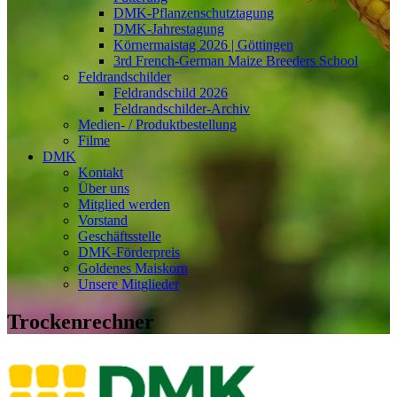
DMK-Pflanzenschutztagung
DMK-Jahrestagung
Körnermaistag 2026 | Göttingen
3rd French-German Maize Breeders School
Feldrandschilder
Feldrandschild 2026
Feldrandschilder-Archiv
Medien- / Produktbestellung
Filme
DMK
Kontakt
Über uns
Mitglied werden
Vorstand
Geschäftsstelle
DMK-Förderpreis
Goldenes Maiskorn
Unsere Mitglieder
Trockenrechner