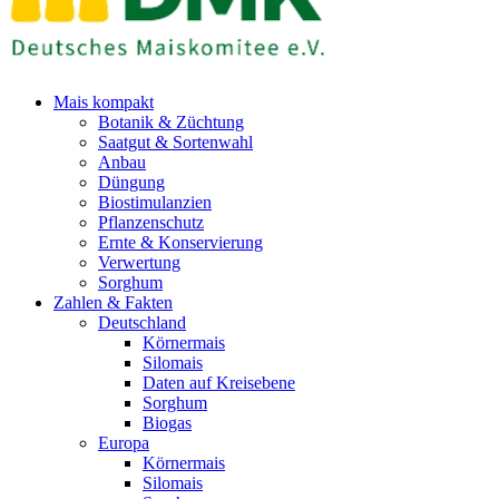
Mais kompakt
Botanik & Züchtung
Saatgut & Sortenwahl
Anbau
Düngung
Biostimulanzien
Pflanzenschutz
Ernte & Konservierung
Verwertung
Sorghum
Zahlen & Fakten
Deutschland
Körnermais
Silomais
Daten auf Kreisebene
Sorghum
Biogas
Europa
Körnermais
Silomais