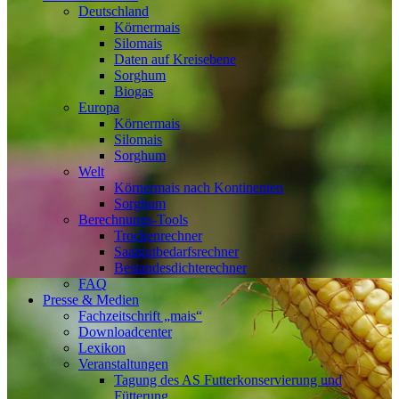
Deutschland
Körnermais
Silomais
Daten auf Kreisebene
Sorghum
Biogas
Europa
Körnermais
Silomais
Sorghum
Welt
Körnermais nach Kontinenten
Sorghum
Berechnungs-Tools
Trockenrechner
Saatgutbedarfsrechner
Bestandesdichterechner
FAQ
Presse & Medien
Fachzeitschrift „mais“
Downloadcenter
Lexikon
Veranstaltungen
Tagung des AS Futterkonservierung und
Fütterung