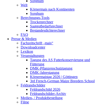
Sorghum
Welt
Körnermais nach Kontinenten
Sorghum
Berechnungs-Tools
Trockenrechner
Saatgutbedarfsrechner
Bestandesdichterechner
FAQ
Presse & Medien
Fachzeitschrift „mais“
Downloadcenter
Lexikon
Veranstaltungen
Tagung des AS Futterkonservierung und
Fütterung
DMK-Pflanzenschutztagung
DMK-Jahrestagung
Körnermaistag 2026 | Göttingen
3rd French-German Maize Breeders School
Feldrandschilder
Feldrandschild 2026
Feldrandschilder-Archiv
Medien- / Produktbestellung
Filme