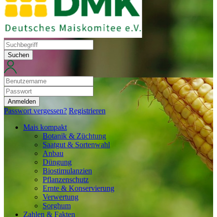
Suchen
Anmelden
Passwort vergessen?
Registrieren
Mais kompakt
Botanik & Züchtung
Saatgut & Sortenwahl
Anbau
Düngung
Biostimulanzien
Pflanzenschutz
Ernte & Konservierung
Verwertung
Sorghum
Zahlen & Fakten