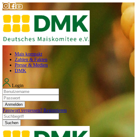
Mais kompakt
Zahlen & Fakten
Presse & Medien
DMK
Login
Anmelden
Passwort vergessen?
Registrieren
Suchen