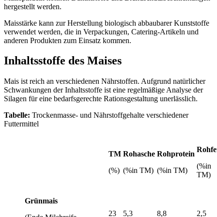
hergestellt werden.
Maisstärke kann zur Herstellung biologisch abbaubarer Kunststoffe
verwendet werden, die in Verpackungen, Catering-Artikeln und
anderen Produkten zum Einsatz kommen.
Inhaltsstoffe des Maises
Mais ist reich an verschiedenen Nährstoffen. Aufgrund natürlicher
Schwankungen der Inhaltsstoffe ist eine regelmäßige Analyse der
Silagen für eine bedarfsgerechte Rationsgestaltung unerlässlich.
Tabelle:
Trockenmasse- und Nährstoffgehalte verschiedener
Futtermittel
Rohfe
TM
Rohasche
Rohprotein
(%in
(%)
(%in TM)
(%in TM)
TM)
Grünmais
23
5,3
8,8
2,5