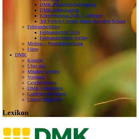
DMK-Pflanzenschutztagung
DMK-Jahrestagung
Körnermaistag 2026 | Göttingen
3rd French-German Maize Breeders School
Feldrandschilder
Feldrandschild 2026
Feldrandschilder-Archiv
Medien- / Produktbestellung
Filme
DMK
Kontakt
Über uns
Mitglied werden
Vorstand
Geschäftsstelle
DMK-Förderpreis
Goldenes Maiskorn
Unsere Mitglieder
Lexikon