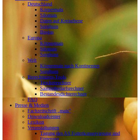
Deutschland
Körnermais
Silomais
Daten auf Kreisebene
Sorghum
Biogas
Europa
Körnermais
Silomais
Sorghum
Welt
Körnermais nach Kontinenten
Sorghum
Berechnungs-Tools
Trockenrechner
Saatgutbedarfsrechner
Bestandesdichterechner
FAQ
Presse & Medien
Fachzeitschrift „mais“
Downloadcenter
Lexikon
Veranstaltungen
Tagung des AS Futterkonservierung und
Fütterung