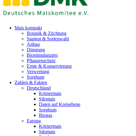
Mais kompakt
Botanik & Züchtung
Saatgut & Sortenwahl
Anbau
Düngung
Biostimulanzien
Pflanzenschutz
Ernte & Konservierung
Verwertung
Sorghum
Zahlen & Fakten
Deutschland
Körnermais
Silomais
Daten auf Kreisebene
Sorghum
Biogas
Europa
Körnermais
Silomais