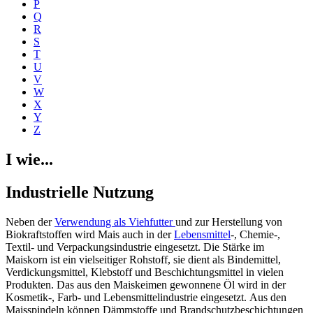
P
Q
R
S
T
U
V
W
X
Y
Z
I wie...
Industrielle Nutzung
Neben der
Verwendung als Viehfutter
und zur Herstellung von
Biokraftstoffen wird Mais auch in der
Lebensmittel
-, Chemie-,
Textil- und Verpackungsindustrie eingesetzt. Die Stärke im
Maiskorn ist ein vielseitiger Rohstoff, sie dient als Bindemittel,
Verdickungsmittel, Klebstoff und Beschichtungsmittel in vielen
Produkten. Das aus den Maiskeimen gewonnene Öl wird in der
Kosmetik-, Farb- und Lebensmittelindustrie eingesetzt. Aus den
Maisspindeln können Dämmstoffe und Brandschutzbeschichtungen