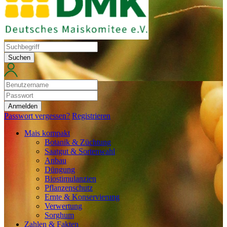
Suchen
Anmelden
Passwort vergessen?
Registrieren
Mais kompakt
Botanik & Züchtung
Saatgut & Sortenwahl
Anbau
Düngung
Biostimulanzien
Pflanzenschutz
Ernte & Konservierung
Verwertung
Sorghum
Zahlen & Fakten