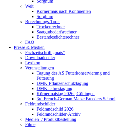
Sorghum
Welt
Körnermais nach Kontinenten
Sorghum
Berechnungs-Tools
Trockenrechner
Saatgutbedarfsrechner
Bestandesdichterechner
FAQ
Presse & Medien
Fachzeitschrift „mais“
Downloadcenter
Lexikon
Veranstaltungen
Tagung des AS Futterkonservierung und
Fütterung
DMK-Pflanzenschutztagung
DMK-Jahrestagung
Körnermaistag 2026 | Göttingen
3rd French-German Maize Breeders School
Feldrandschilder
Feldrandschild 2026
Feldrandschilder-Archiv
Medien- / Produktbestellung
Filme