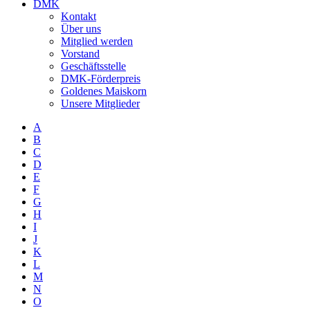
DMK
Kontakt
Über uns
Mitglied werden
Vorstand
Geschäftsstelle
DMK-Förderpreis
Goldenes Maiskorn
Unsere Mitglieder
A
B
C
D
E
F
G
H
I
J
K
L
M
N
O