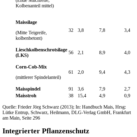
(Ende Milchreife,
Kolbenanteil mittel)
Maissilage
32
3,8
7,8
3,4
(Mitte Teigreife,
kolbenbetont)
Lieschkolbenschrotsilage
56
2,1
8,9
4,0
(LKS)
Corn-Cob-Mix
61
2,0
9,4
4,3
(mittlerer Spindelanteil)
Maisspindel
91
3,6
7,9
2,7
Maisstroh
38
15,4
4,9
0,9
Quelle: Frieder Jörg Schwarz (2013); In: Handbuch Mais, Hrsg:
Lütke Entrup, Schwarz, Heilmann, DLG-Verlag GmbH, Frankfurt
am Main, Seite 296
Integrierter Pflanzenschutz