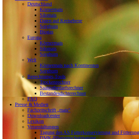
Deutschland
Körnermais
Silomais
Daten auf Kreisebene
Sorghum
Biogas
Europa
Körnermais
Silomais
Sorghum
Welt
Körnermais nach Kontinenten
Sorghum
Berechnungs-Tools
Trockenrechner
Saatgutbedarfsrechner
Bestandesdichterechner
FAQ
Presse & Medien
Fachzeitschrift „mais“
Downloadcenter
Lexikon
Veranstaltungen
Tagung des AS Futterkonservierung und Fütterun
DMK-Pflanzenschutztagung