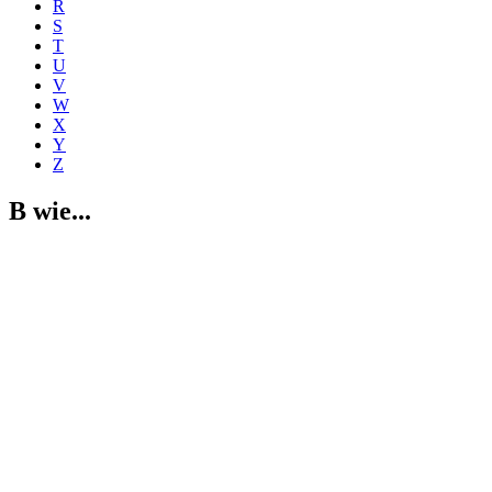
R
S
T
U
V
W
X
Y
Z
B wie...