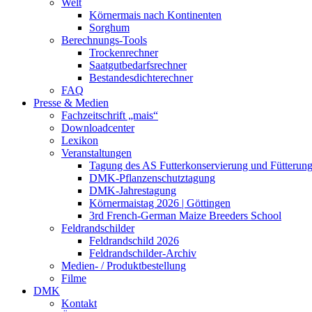
Welt
Körnermais nach Kontinenten
Sorghum
Berechnungs-Tools
Trockenrechner
Saatgutbedarfsrechner
Bestandesdichterechner
FAQ
Presse & Medien
Fachzeitschrift „mais“
Downloadcenter
Lexikon
Veranstaltungen
Tagung des AS Futterkonservierung und Fütterun
DMK-Pflanzenschutztagung
DMK-Jahrestagung
Körnermaistag 2026 | Göttingen
3rd French-German Maize Breeders School
Feldrandschilder
Feldrandschild 2026
Feldrandschilder-Archiv
Medien- / Produktbestellung
Filme
DMK
Kontakt