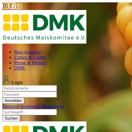
Mais kompakt
Zahlen & Fakten
Presse & Medien
DMK
Login
Anmelden
Passwort vergessen?
Registrieren
Suchen