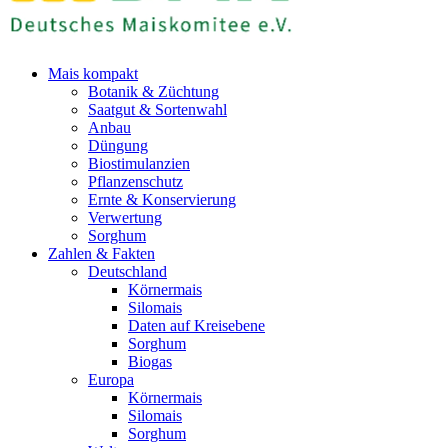
Mais kompakt
Botanik & Züchtung
Saatgut & Sortenwahl
Anbau
Düngung
Biostimulanzien
Pflanzenschutz
Ernte & Konservierung
Verwertung
Sorghum
Zahlen & Fakten
Deutschland
Körnermais
Silomais
Daten auf Kreisebene
Sorghum
Biogas
Europa
Körnermais
Silomais
Sorghum