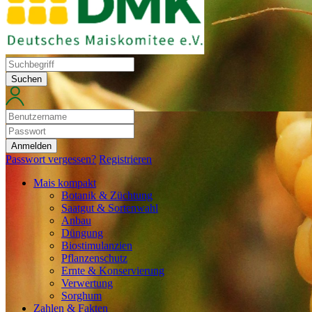
Suchen
Anmelden
Passwort vergessen?
Registrieren
Mais kompakt
Botanik & Züchtung
Saatgut & Sortenwahl
Anbau
Düngung
Biostimulanzien
Pflanzenschutz
Ernte & Konservierung
Verwertung
Sorghum
Zahlen & Fakten