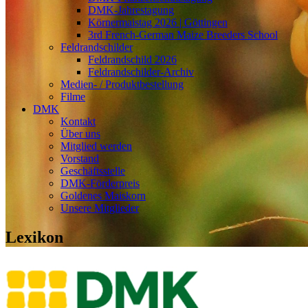
DMK-Jahrestagung
Körnermaistag 2026 | Göttingen
3rd French-German Maize Breeders School
Feldrandschilder
Feldrandschild 2026
Feldrandschilder-Archiv
Medien- / Produktbestellung
Filme
DMK
Kontakt
Über uns
Mitglied werden
Vorstand
Geschäftsstelle
DMK-Förderpreis
Goldenes Maiskorn
Unsere Mitglieder
Lexikon