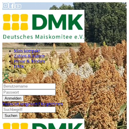
Mais kompakt
Zahlen & Fakten
Presse & Medien
DMK
Login
Anmelden
Passwort vergessen?
Registrieren
Suchen