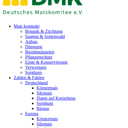
Mais kompakt
Botanik & Züchtung
Saatgut & Sortenwahl
Anbau
Düngung
Biostimulanzien
Pflanzenschutz
Ernte & Konservierung
Verwertung
Sorghum
Zahlen & Fakten
Deutschland
Körnermais
Silomais
Daten auf Kreisebene
Sorghum
Biogas
Europa
Körnermais
Silomais