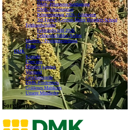
DMK-Pflanzenschutztagung
DMK-Jahrestagung
Körnermaistag 2026 | Göttingen
3rd French-German Maize Breeders School
Feldrandschilder
Feldrandschild 2026
Feldrandschilder-Archiv
Medien- / Produktbestellung
Filme
DMK
Kontakt
Über uns
Mitglied werden
Vorstand
Geschäftsstelle
DMK-Förderpreis
Goldenes Maiskorn
Unsere Mitglieder
Sorghum