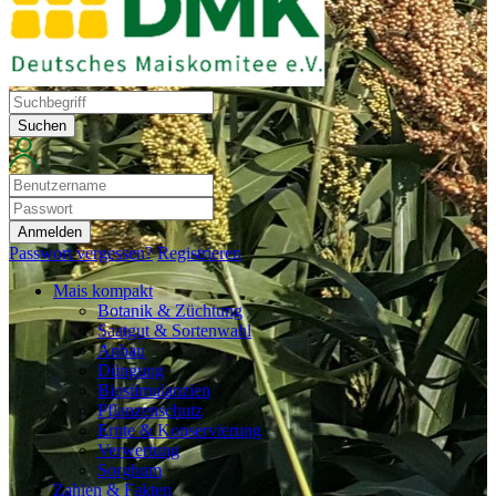
Suchen
Anmelden
Passwort vergessen?
Registrieren
Mais kompakt
Botanik & Züchtung
Saatgut & Sortenwahl
Anbau
Düngung
Biostimulanzien
Pflanzenschutz
Ernte & Konservierung
Verwertung
Sorghum
Zahlen & Fakten