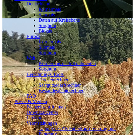
Deutschland
Körnermais
Silomais
Daten auf Kreisebene
Sorghum
Biogas
Europa
Körnermais
Silomais
Sorghum
Welt
Körnermais nach Kontinenten
Sorghum
Berechnungs-Tools
Trockenrechner
Saatgutbedarfsrechner
Bestandesdichterechner
FAQ
Presse & Medien
Fachzeitschrift „mais“
Downloadcenter
Lexikon
Veranstaltungen
Tagung des AS Futterkonservierung und
Fütterung