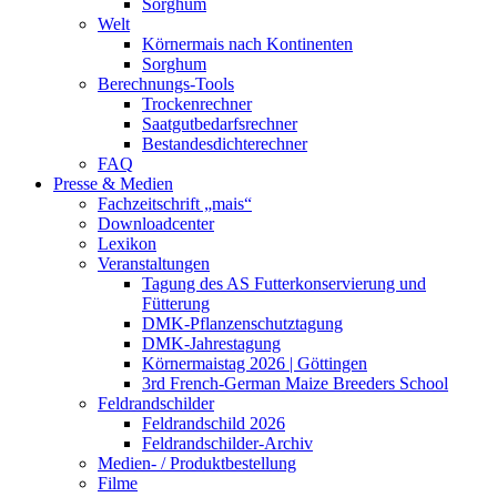
Sorghum
Welt
Körnermais nach Kontinenten
Sorghum
Berechnungs-Tools
Trockenrechner
Saatgutbedarfsrechner
Bestandesdichterechner
FAQ
Presse & Medien
Fachzeitschrift „mais“
Downloadcenter
Lexikon
Veranstaltungen
Tagung des AS Futterkonservierung und
Fütterung
DMK-Pflanzenschutztagung
DMK-Jahrestagung
Körnermaistag 2026 | Göttingen
3rd French-German Maize Breeders School
Feldrandschilder
Feldrandschild 2026
Feldrandschilder-Archiv
Medien- / Produktbestellung
Filme