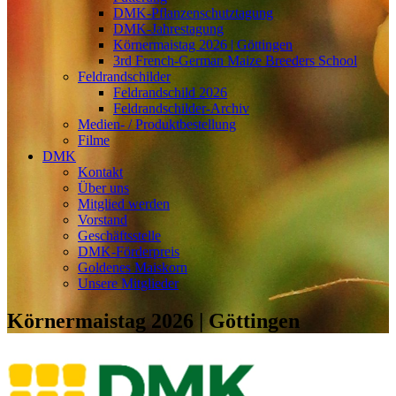
DMK-Pflanzenschutztagung
DMK-Jahrestagung
Körnermaistag 2026 | Göttingen
3rd French-German Maize Breeders School
Feldrandschilder
Feldrandschild 2026
Feldrandschilder-Archiv
Medien- / Produktbestellung
Filme
DMK
Kontakt
Über uns
Mitglied werden
Vorstand
Geschäftsstelle
DMK-Förderpreis
Goldenes Maiskorn
Unsere Mitglieder
Körnermaistag 2026 | Göttingen