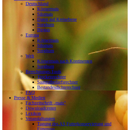
Deutschland
Körnermais
Silomais
Daten auf Kreisebene
Sorghum
Biogas
Europa
Körnermais
Silomais
Sorghum
Welt
Körnermais nach Kontinenten
Sorghum
Berechnungs-Tools
Trockenrechner
Saatgutbedarfsrechner
Bestandesdichterechner
FAQ
Presse & Medien
Fachzeitschrift „mais“
Downloadcenter
Lexikon
Veranstaltungen
Tagung des AS Futterkonservierung und
Fütterung