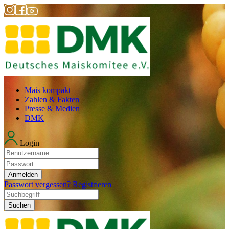
Mais kompakt
Zahlen & Fakten
Presse & Medien
DMK
Login
Anmelden
Passwort vergessen?
Registrieren
Suchen