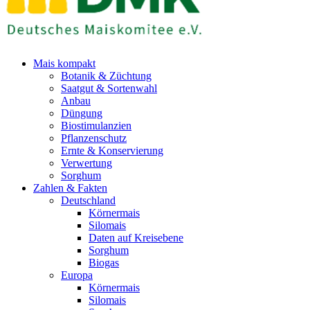
Mais kompakt
Botanik & Züchtung
Saatgut & Sortenwahl
Anbau
Düngung
Biostimulanzien
Pflanzenschutz
Ernte & Konservierung
Verwertung
Sorghum
Zahlen & Fakten
Deutschland
Körnermais
Silomais
Daten auf Kreisebene
Sorghum
Biogas
Europa
Körnermais
Silomais