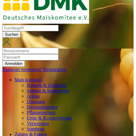
Suchen
Anmelden
Passwort vergessen?
Registrieren
Mais kompakt
Botanik & Züchtung
Saatgut & Sortenwahl
Anbau
Düngung
Biostimulanzien
Pflanzenschutz
Ernte & Konservierung
Verwertung
Sorghum
Zahlen & Fakten