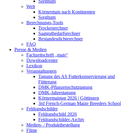
Sorghum
Welt
Körnermais nach Kontinenten
Sorghum
Berechnungs-Tools
Trockenrechner
Saatgutbedarfsrechner
Bestandesdichterechner
FAQ
Presse & Medien
Fachzeitschrift „mais“
Downloadcenter
Lexikon
Veranstaltungen
Tagung des AS Futterkonservierung und
Fütterung
DMK-Pflanzenschutztagung
DMK-Jahrestagung
Körnermaistag 2026 | Göttingen
3rd French-German Maize Breeders School
Feldrandschilder
Feldrandschild 2026
Feldrandschilder-Archiv
Medien- / Produktbestellung
Filme