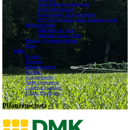
DMK-Pflanzenschutztagung
DMK-Jahrestagung
Körnermaistag 2026 | Göttingen
3rd French-German Maize Breeders School
Feldrandschilder
Feldrandschild 2026
Feldrandschilder-Archiv
Medien- / Produktbestellung
Filme
DMK
Kontakt
Über uns
Mitglied werden
Vorstand
Geschäftsstelle
DMK-Förderpreis
Goldenes Maiskorn
Unsere Mitglieder
Pflanzenschutz