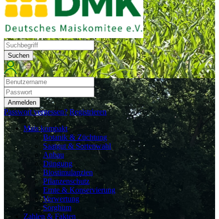
Suchen
Anmelden
Passwort vergessen?
Registrieren
Mais kompakt
Botanik & Züchtung
Saatgut & Sortenwahl
Anbau
Düngung
Biostimulanzien
Pflanzenschutz
Ernte & Konservierung
Verwertung
Sorghum
Zahlen & Fakten