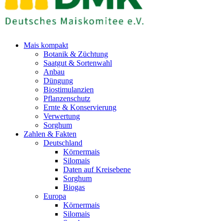
Mais kompakt
Botanik & Züchtung
Saatgut & Sortenwahl
Anbau
Düngung
Biostimulanzien
Pflanzenschutz
Ernte & Konservierung
Verwertung
Sorghum
Zahlen & Fakten
Deutschland
Körnermais
Silomais
Daten auf Kreisebene
Sorghum
Biogas
Europa
Körnermais
Silomais