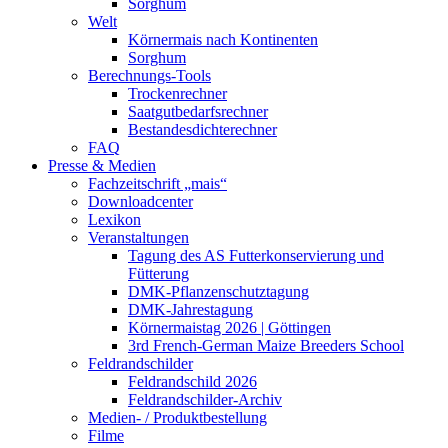
Sorghum
Welt
Körnermais nach Kontinenten
Sorghum
Berechnungs-Tools
Trockenrechner
Saatgutbedarfsrechner
Bestandesdichterechner
FAQ
Presse & Medien
Fachzeitschrift „mais“
Downloadcenter
Lexikon
Veranstaltungen
Tagung des AS Futterkonservierung und
Fütterung
DMK-Pflanzenschutztagung
DMK-Jahrestagung
Körnermaistag 2026 | Göttingen
3rd French-German Maize Breeders School
Feldrandschilder
Feldrandschild 2026
Feldrandschilder-Archiv
Medien- / Produktbestellung
Filme