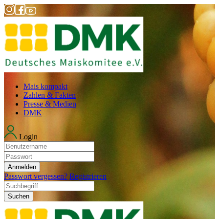
Mais kompakt
Zahlen & Fakten
Presse & Medien
DMK
Login
Anmelden
Passwort vergessen?
Registrieren
Suchen