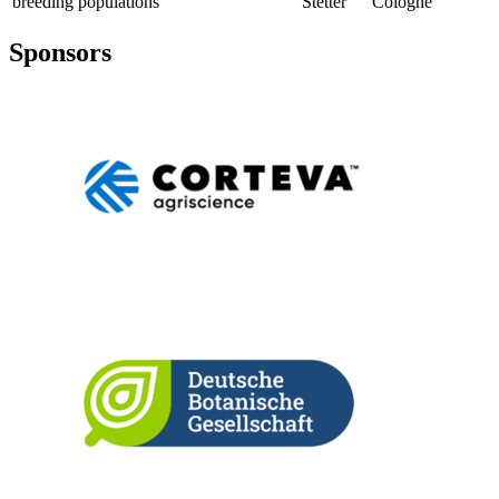
breeding populations
Stetter
Cologne
Sponsors