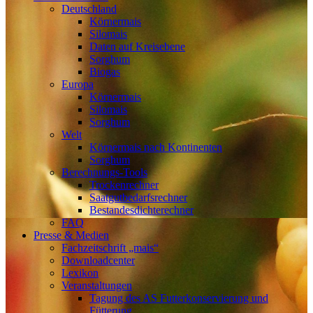
Deutschland
Körnermais
Silomais
Daten auf Kreisebene
Sorghum
Biogas
Europa
Körnermais
Silomais
Sorghum
Welt
Körnermais nach Kontinenten
Sorghum
Berechnungs-Tools
Trockenrechner
Saatgutbedarfsrechner
Bestandesdichterechner
FAQ
Presse & Medien
Fachzeitschrift „mais“
Downloadcenter
Lexikon
Veranstaltungen
Tagung des AS Futterkonservierung und
Fütterung