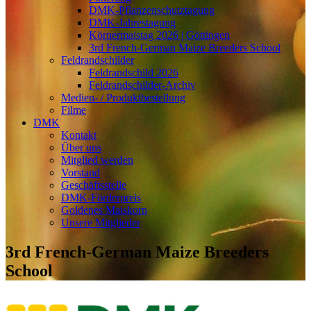
DMK-Pflanzenschutztagung
DMK-Jahrestagung
Körnermaistag 2026 | Göttingen
3rd French-German Maize Breeders School
Feldrandschilder
Feldrandschild 2026
Feldrandschilder-Archiv
Medien- / Produktbestellung
Filme
DMK
Kontakt
Über uns
Mitglied werden
Vorstand
Geschäftsstelle
DMK-Förderpreis
Goldenes Maiskorn
Unsere Mitglieder
3rd French-German Maize Breeders
School