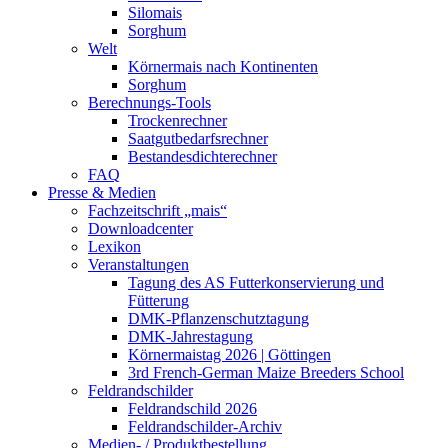
Silomais
Sorghum
Welt
Körnermais nach Kontinenten
Sorghum
Berechnungs-Tools
Trockenrechner
Saatgutbedarfsrechner
Bestandesdichterechner
FAQ
Presse & Medien
Fachzeitschrift „mais“
Downloadcenter
Lexikon
Veranstaltungen
Tagung des AS Futterkonservierung und
Fütterung
DMK-Pflanzenschutztagung
DMK-Jahrestagung
Körnermaistag 2026 | Göttingen
3rd French-German Maize Breeders School
Feldrandschilder
Feldrandschild 2026
Feldrandschilder-Archiv
Medien- / Produktbestellung