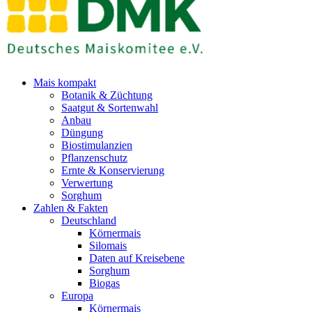
Mais kompakt
Botanik & Züchtung
Saatgut & Sortenwahl
Anbau
Düngung
Biostimulanzien
Pflanzenschutz
Ernte & Konservierung
Verwertung
Sorghum
Zahlen & Fakten
Deutschland
Körnermais
Silomais
Daten auf Kreisebene
Sorghum
Biogas
Europa
Körnermais