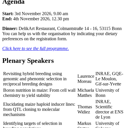
Agenda
Start:
3rd November 2026, 9.00 am
End:
4th November 2026, 12.30 pm
Dinner:
DelikArt Restaurant, Colmantstraße 14 - 16, 53115 Bonn
You can help us with the organisation by indicating your dietary
preferences on the registration form.
Click here to see the full programme.
Plenary Speakers
Revisiting hybrid breeding using
INRAE, GQE-
Laurence
genomic and phenomic selection in
Le Moulon,
Moreau
reciprocal breeding designs
Gif-sur-Yvette
Boron nutrition in maize: From cell wall
Michaela
University of
chemistry to yield stability
Matthes
Bonn
INRAE,
Elucidating maize haploid inducer lines:
Thomas
Scientific
from QTL cloning to molecular
Widiez
director at ENS
mechanisms
de Lyon
Identifying targets of selection in
Markus
University of