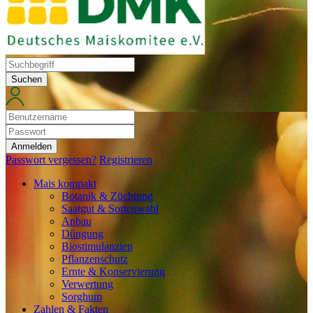
Suchen
Anmelden
Passwort vergessen?
Registrieren
Mais kompakt
Botanik & Züchtung
Saatgut & Sortenwahl
Anbau
Düngung
Biostimulanzien
Pflanzenschutz
Ernte & Konservierung
Verwertung
Sorghum
Zahlen & Fakten