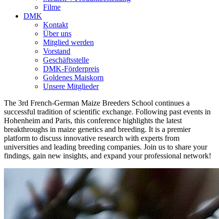
Filme
DMK
Kontakt
Über uns
Mitglied werden
Vorstand
Geschäftsstelle
DMK-Förderpreis
Goldenes Maiskorn
Unsere Mitglieder
The 3rd French-German Maize Breeders School continues a
successful tradition of scientific exchange. Following past events in
Hohenheim and Paris, this conference highlights the latest
breakthroughs in maize genetics and breeding. It is a premier
platform to discuss innovative research with experts from
universities and leading breeding companies. Join us to share your
findings, gain new insights, and expand your professional network!