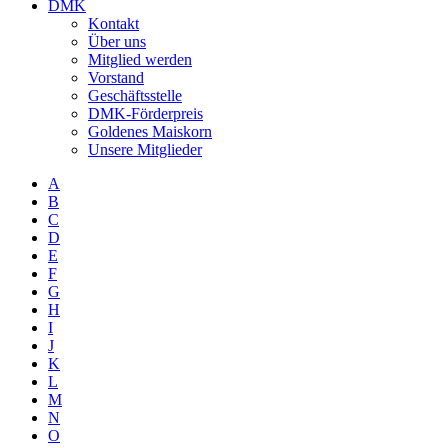
DMK
Kontakt
Über uns
Mitglied werden
Vorstand
Geschäftsstelle
DMK-Förderpreis
Goldenes Maiskorn
Unsere Mitglieder
A
B
C
D
E
F
G
H
I
J
K
L
M
N
O