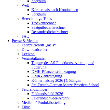
Sorghum
Welt
Körnermais nach Kontinenten
Sorghum
Berechnungs-Tools
Trockenrechner
Saatgutbedarfsrechner
Bestandesdichterechner
FAQ
Presse & Medien
Fachzeitschrift „mais“
Downloadcenter
Lexikon
Veranstaltungen
Tagung des AS Futterkonservierung und
Fütterung
DMK-Pflanzenschutztagung
DMK-Jahrestagung
Körnermaistag 2026 | Göttingen
3rd French-German Maize Breeders School
Feldrandschilder
Feldrandschild 2026
Feldrandschilder-Archiv
Medien- / Produktbestellung
Filme