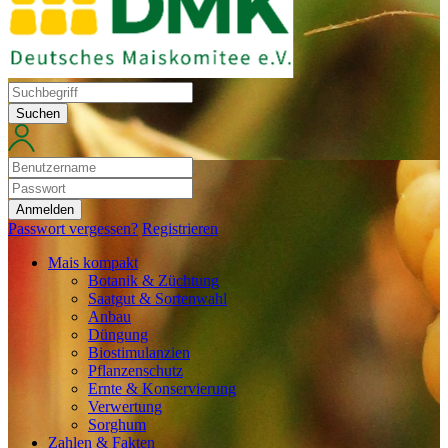
Suchen
Anmelden
Passwort vergessen?
Registrieren
Mais kompakt
Botanik & Züchtung
Saatgut & Sortenwahl
Anbau
Düngung
Biostimulanzien
Pflanzenschutz
Ernte & Konservierung
Verwertung
Sorghum
Zahlen & Fakten