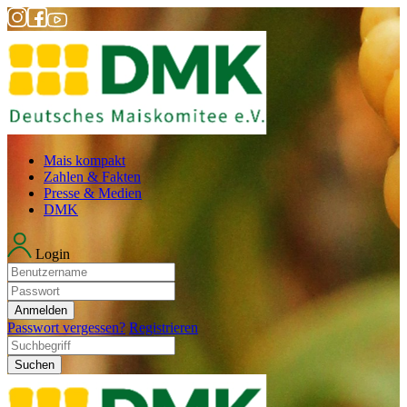
Mais kompakt
Zahlen & Fakten
Presse & Medien
DMK
Login
Anmelden
Passwort vergessen?
Registrieren
Suchen