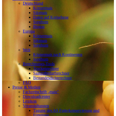
Deutschland
Körnermais
Silomais
Daten auf Kreisebene
Sorghum
Biogas
Europa
Körnermais
Silomais
Sorghum
Welt
Körnermais nach Kontinenten
Sorghum
Berechnungs-Tools
Trockenrechner
Saatgutbedarfsrechner
Bestandesdichterechner
FAQ
Presse & Medien
Fachzeitschrift „mais“
Downloadcenter
Lexikon
Veranstaltungen
Tagung des AS Futterkonservierung und
Fütterung