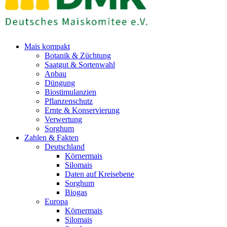
Mais kompakt
Botanik & Züchtung
Saatgut & Sortenwahl
Anbau
Düngung
Biostimulanzien
Pflanzenschutz
Ernte & Konservierung
Verwertung
Sorghum
Zahlen & Fakten
Deutschland
Körnermais
Silomais
Daten auf Kreisebene
Sorghum
Biogas
Europa
Körnermais
Silomais