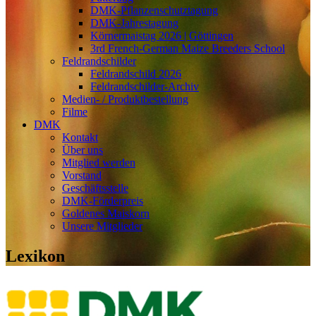
DMK-Pflanzenschutztagung
DMK-Jahrestagung
Körnermaistag 2026 | Göttingen
3rd French-German Maize Breeders School
Feldrandschilder
Feldrandschild 2026
Feldrandschilder-Archiv
Medien- / Produktbestellung
Filme
DMK
Kontakt
Über uns
Mitglied werden
Vorstand
Geschäftsstelle
DMK-Förderpreis
Goldenes Maiskorn
Unsere Mitglieder
Lexikon