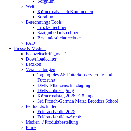
Sorghum
Welt
Körnermais nach Kontinenten
Sorghum
Berechnungs-Tools
Trockenrechner
Saatgutbedarfsrechner
Bestandesdichterechner
FAQ
Presse & Medien
Fachzeitschrift „mais“
Downloadcenter
Lexikon
Veranstaltungen
Tagung des AS Futterkonservierung und
Fütterung
DMK-Pflanzenschutztagung
DMK-Jahrestagung
Körnermaistag 2026 | Göttingen
3rd French-German Maize Breeders School
Feldrandschilder
Feldrandschild 2026
Feldrandschilder-Archiv
Medien- / Produktbestellung
Filme