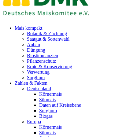
Mais kompakt
Botanik & Züchtung
Saatgut & Sortenwahl
Anbau
Düngung
Biostimulanzien
Pflanzenschutz
Ernte & Konservierung
Verwertung
Sorghum
Zahlen & Fakten
Deutschland
Körnermais
Silomais
Daten auf Kreisebene
Sorghum
Biogas
Europa
Körnermais
Silomais