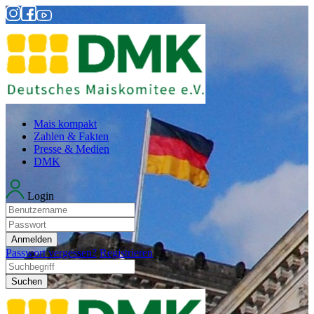
Mais kompakt
Zahlen & Fakten
Presse & Medien
DMK
Login
Anmelden
Passwort vergessen?
Registrieren
Suchen