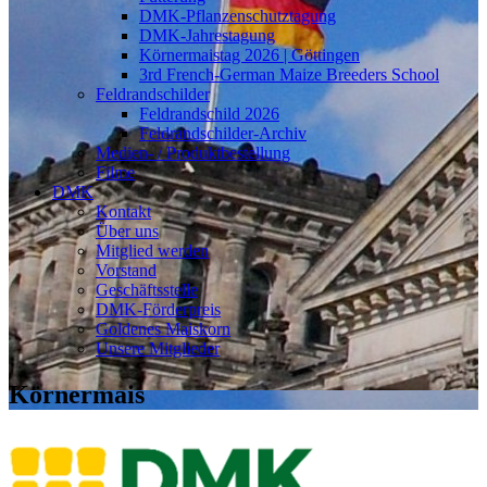
DMK-Pflanzenschutztagung
DMK-Jahrestagung
Körnermaistag 2026 | Göttingen
3rd French-German Maize Breeders School
Feldrandschilder
Feldrandschild 2026
Feldrandschilder-Archiv
Medien- / Produktbestellung
Filme
DMK
Kontakt
Über uns
Mitglied werden
Vorstand
Geschäftsstelle
DMK-Förderpreis
Goldenes Maiskorn
Unsere Mitglieder
Körnermais