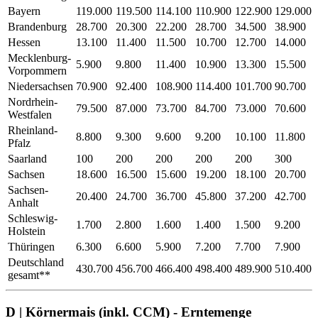
Bayern
119.000
119.500
114.100
110.900
122.900
129.000
Brandenburg
28.700
20.300
22.200
28.700
34.500
38.900
Hessen
13.100
11.400
11.500
10.700
12.700
14.000
Mecklenburg-
5.900
9.800
11.400
10.900
13.300
15.500
Vorpommern
Niedersachsen
70.900
92.400
108.900
114.400
101.700
90.700
Nordrhein-
79.500
87.000
73.700
84.700
73.000
70.600
Westfalen
Rheinland-
8.800
9.300
9.600
9.200
10.100
11.800
Pfalz
Saarland
100
200
200
200
200
300
Sachsen
18.600
16.500
15.600
19.200
18.100
20.700
Sachsen-
20.400
24.700
36.700
45.800
37.200
42.700
Anhalt
Schleswig-
1.700
2.800
1.600
1.400
1.500
9.200
Holstein
Thüringen
6.300
6.600
5.900
7.200
7.700
7.900
Deutschland
430.700
456.700
466.400
498.400
489.900
510.400
gesamt**
D | Körnermais (inkl. CCM) - Erntemenge