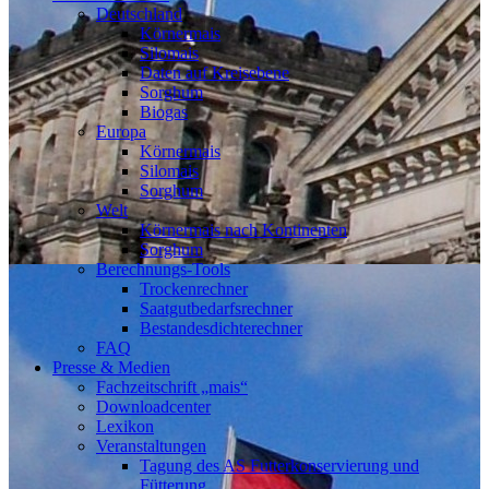
Deutschland
Körnermais
Silomais
Daten auf Kreisebene
Sorghum
Biogas
Europa
Körnermais
Silomais
Sorghum
Welt
Körnermais nach Kontinenten
Sorghum
Berechnungs-Tools
Trockenrechner
Saatgutbedarfsrechner
Bestandesdichterechner
FAQ
Presse & Medien
Fachzeitschrift „mais“
Downloadcenter
Lexikon
Veranstaltungen
Tagung des AS Futterkonservierung und
Fütterung