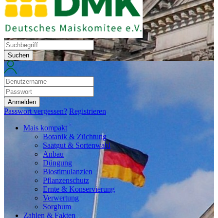
Suchen
Anmelden
Passwort vergessen?
Registrieren
Mais kompakt
Botanik & Züchtung
Saatgut & Sortenwahl
Anbau
Düngung
Biostimulanzien
Pflanzenschutz
Ernte & Konservierung
Verwertung
Sorghum
Zahlen & Fakten