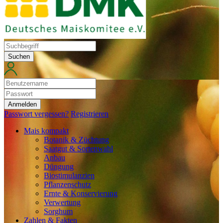
Suchen
Anmelden
Passwort vergessen?
Registrieren
Mais kompakt
Botanik & Züchtung
Saatgut & Sortenwahl
Anbau
Düngung
Biostimulanzien
Pflanzenschutz
Ernte & Konservierung
Verwertung
Sorghum
Zahlen & Fakten