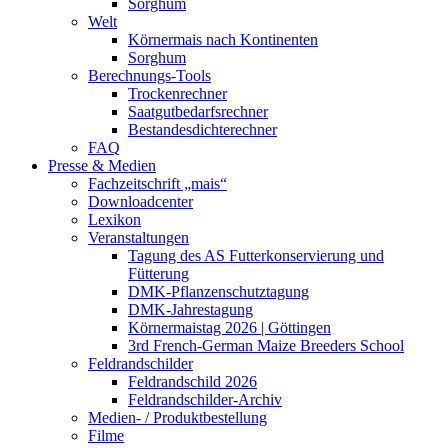
Sorghum
Welt
Körnermais nach Kontinenten
Sorghum
Berechnungs-Tools
Trockenrechner
Saatgutbedarfsrechner
Bestandesdichterechner
FAQ
Presse & Medien
Fachzeitschrift „mais“
Downloadcenter
Lexikon
Veranstaltungen
Tagung des AS Futterkonservierung und
Fütterung
DMK-Pflanzenschutztagung
DMK-Jahrestagung
Körnermaistag 2026 | Göttingen
3rd French-German Maize Breeders School
Feldrandschilder
Feldrandschild 2026
Feldrandschilder-Archiv
Medien- / Produktbestellung
Filme