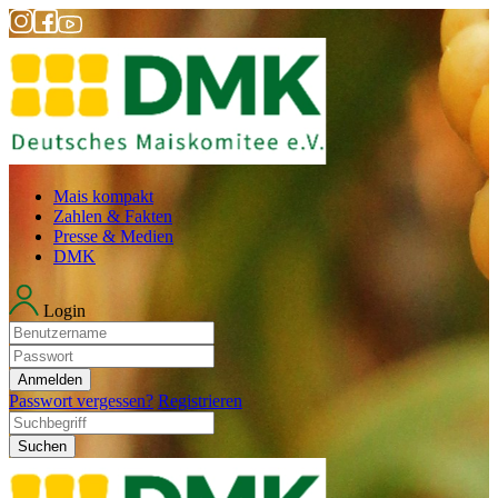
Mais kompakt
Zahlen & Fakten
Presse & Medien
DMK
Login
Anmelden
Passwort vergessen?
Registrieren
Suchen