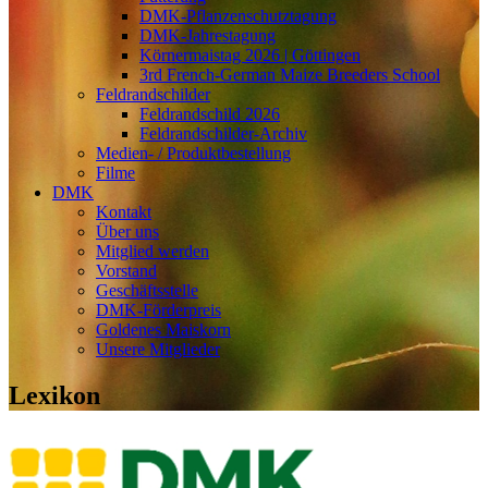
DMK-Pflanzenschutztagung
DMK-Jahrestagung
Körnermaistag 2026 | Göttingen
3rd French-German Maize Breeders School
Feldrandschilder
Feldrandschild 2026
Feldrandschilder-Archiv
Medien- / Produktbestellung
Filme
DMK
Kontakt
Über uns
Mitglied werden
Vorstand
Geschäftsstelle
DMK-Förderpreis
Goldenes Maiskorn
Unsere Mitglieder
Lexikon