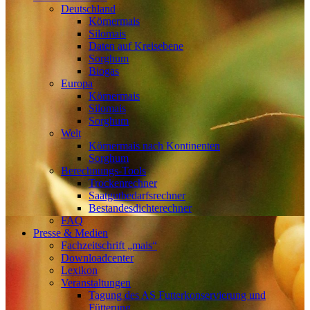
Deutschland
Körnermais
Silomais
Daten auf Kreisebene
Sorghum
Biogas
Europa
Körnermais
Silomais
Sorghum
Welt
Körnermais nach Kontinenten
Sorghum
Berechnungs-Tools
Trockenrechner
Saatgutbedarfsrechner
Bestandesdichterechner
FAQ
Presse & Medien
Fachzeitschrift „mais“
Downloadcenter
Lexikon
Veranstaltungen
Tagung des AS Futterkonservierung und
Fütterung