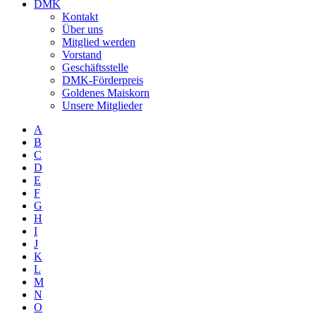
DMK
Kontakt
Über uns
Mitglied werden
Vorstand
Geschäftsstelle
DMK-Förderpreis
Goldenes Maiskorn
Unsere Mitglieder
A
B
C
D
E
F
G
H
I
J
K
L
M
N
O