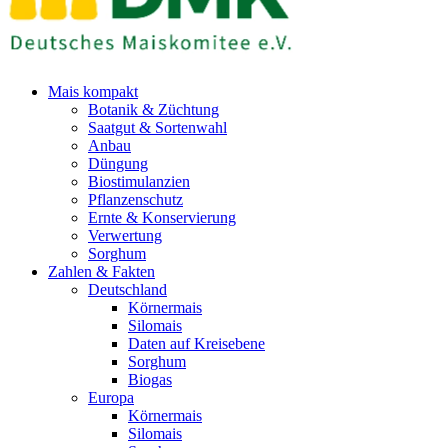
Mais kompakt
Botanik & Züchtung
Saatgut & Sortenwahl
Anbau
Düngung
Biostimulanzien
Pflanzenschutz
Ernte & Konservierung
Verwertung
Sorghum
Zahlen & Fakten
Deutschland
Körnermais
Silomais
Daten auf Kreisebene
Sorghum
Biogas
Europa
Körnermais
Silomais