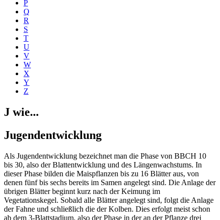
P
Q
R
S
T
U
V
W
X
Y
Z
J wie...
Jugendentwicklung
Als Jugendentwicklung bezeichnet man die Phase von BBCH 10
bis 30, also der Blattentwicklung und des Längenwachstums. In
dieser Phase bilden die Maispflanzen bis zu 16 Blätter aus, von
denen fünf bis sechs bereits im Samen angelegt sind. Die Anlage der
übrigen Blätter beginnt kurz nach der Keimung im
Vegetationskegel. Sobald alle Blätter angelegt sind, folgt die Anlage
der Fahne und schließlich die der Kolben. Dies erfolgt meist schon
ab dem 3-Blattstadium, also der Phase in der an der Pflanze drei