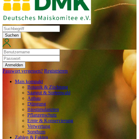
Suchen
Anmelden
Passwort vergessen?
Registrieren
Mais kompakt
Botanik & Züchtung
Saatgut & Sortenwahl
Anbau
Düngung
Biostimulanzien
Pflanzenschutz
Ernte & Konservierung
Verwertung
Sorghum
Zahlen & Fakten