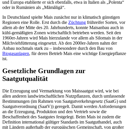
und Europa etablierte er sich ebenfalls, etwa in Italien als „Polenta“
oder in Rumänien als „Mămăligă“.
In Deutschland spielte Mais zunächst nur in klimatisch günstigen
Regionen eine Rolle. Erst durch die
Züchtung
frühreifer Sorten, vor
allem ab der Mitte des 20. Jahrhunderts, konnte Maisanbau auch in
kühl-gemäßigten Zonen wirtschaftlich betrieben werden. Seit den
1960er-Jahren wird Mais hierzulande vor allem als Silomais in der
Milchviehfütterung eingesetzt. Ab den 2000er-Jahren nahm der
Anbau nochmals stark zu – insbesondere durch den Bau von
Biogasanlagen
, für deren Betrieb Mais eine wichtige Energiepflanze
ist.
Gesetzliche Grundlagen zur
Saatgutqualität
Die Erzeugung und Vermarktung von Maissaatgut wird, wie bei
allen anderen landwirtschaftlichen Nutzpflanzen, durch umfassende
Bestimmungen (im Rahmen von Saatgutverkehrsgesetz (SaatG) und
Saatgutverordnung (SaatV)) geregelt. Damit werden Anforderungen
an die Erzeugung, Produktion und den Vertrieb sowie die
Beschaffenheit des Saatgutes festgelegt. Beim Mais ist zudem die
Definition international gültiger Standards im Saatguthandel, auch
mit Ländern außerhalb der europäischen Gemeinschaft, von großer