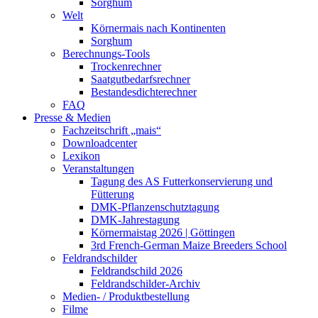
Sorghum
Welt
Körnermais nach Kontinenten
Sorghum
Berechnungs-Tools
Trockenrechner
Saatgutbedarfsrechner
Bestandesdichterechner
FAQ
Presse & Medien
Fachzeitschrift „mais“
Downloadcenter
Lexikon
Veranstaltungen
Tagung des AS Futterkonservierung und
Fütterung
DMK-Pflanzenschutztagung
DMK-Jahrestagung
Körnermaistag 2026 | Göttingen
3rd French-German Maize Breeders School
Feldrandschilder
Feldrandschild 2026
Feldrandschilder-Archiv
Medien- / Produktbestellung
Filme