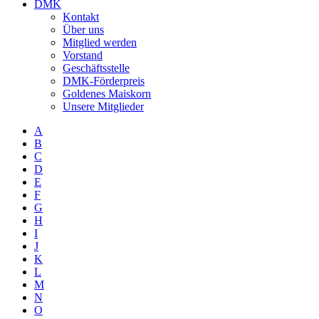
DMK
Kontakt
Über uns
Mitglied werden
Vorstand
Geschäftsstelle
DMK-Förderpreis
Goldenes Maiskorn
Unsere Mitglieder
A
B
C
D
E
F
G
H
I
J
K
L
M
N
O