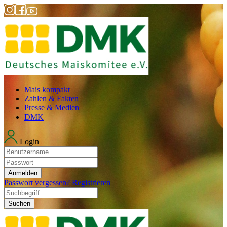
Mais kompakt
Zahlen & Fakten
Presse & Medien
DMK
Login
Anmelden
Passwort vergessen?
Registrieren
Suchen