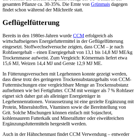
gesamten Pflanze ca. 30-35%. Die Ernte von
Grünmais
dagegen
findet schon während der Milchreife statt.
Geflügelfütterung
Bereits in den 1980er-Jahren wurde
CCM
erfolgreich als
wirtschaftseigenes Energiefuttermittel in der Geflügelfütterung
eingesetzt. Stoffwechselversuche zeigten, dass CCM – je nach
Rohfasergehalt – einen Energiegehalt von 13,1 bis 14,8 MJ ME/kg
Trockenmasse aufweist. Zum Vergleich: Körnermais liefert etwa
15,6 MJ, Weizen 14,4 MJ und Gerste 12,9 MJ ME.
In Fütterungsversuchen mit Legehennen konnte gezeigt werden,
dass diese trotz des geringeren Trockensubstanzgehalts von CCM-
Futtermischungen eine vergleichbare Menge an Trockensubstanz
aufnehmen wie bei Fertigfutter. CCM mit weniger als 7 % Rohfaser
eignet sich daher gut als alleiniger Energieträger in
Legehennenrationen. Voraussetzung ist eine gezielte Ergänzung mit
Protein, Mineralstoffen, Vitaminen sowie die Bereitstellung von
Grit. Solche Mischungen können einfach mit Sojaschrot,
kohlensaurem Futterkalk und Mineralfutter oder eiweißreichen
Ergänzungsfuttermitteln hergestellt werden.
Auch in der Hähnchenmast findet CCM Verwendung – entweder