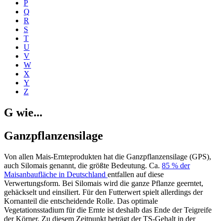
P
Q
R
S
T
U
V
W
X
Y
Z
G wie...
Ganzpflanzensilage
Von allen Mais-Ernteprodukten hat die Ganzpflanzensilage (GPS),
auch Silomais genannt, die größte Bedeutung. Ca.
85 % der
Maisanbaufläche in Deutschland
entfallen auf diese
Verwertungsform. Bei Silomais wird die ganze Pflanze geerntet,
gehäckselt und einsiliert. Für den Futterwert spielt allerdings der
Kornanteil die entscheidende Rolle. Das optimale
Vegetationsstadium für die Ernte ist deshalb das Ende der Teigreife
der Körner. Zu diesem Zeitpunkt beträgt der TS-Gehalt in der