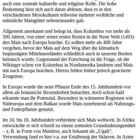
auch eine zentrale kulturelle und religiöse Rolle. Die hohe
Bedeutung lässt sich auch daran ablesen, dass es in den
verschiedenen Mesokulturen teilweise mehrere weibliche und
männliche Maisgötter nebeneinander gab.
Allgemein anerkannt und belegt ist, dass Kolumbus vor mehr als
500 Jahren, von einer seiner ersten Reisen in die Neue Welt (1493)
den Mais nach Europa brachte. Es sollten mehr als 400 Jahre
vergehen, bevor der Mais auf dem Weg über die klimatisch
begünstigten Mittelmeerländer schließlich auch in unseren Breiten
heimisch wurde. Gegenstand der Forschung ist die Frage, ob die
Wikinger schon vor Kolumbus in Nordamerika landeten und Mais
mit nach Europa brachten. Hierzu fehlen bisher jedoch gesicherte
Zeugnisse.
In Europa wurde die neue Pflanze Ende des 15. Jahrhunderts vor
allem als botanische Besonderheit betrachtet, doch schon bald
erkannte man ihr Potenzial. Besonders in wärmeren Regionen wie
Südeuropa und dem Balkan wurde Mais zunehmend als Nahrungs-
und Futterpflanze genutzt.
Im 16. bis 18. Jahrhundert verbreitete sich Mais weltweit. In Afrika
entwickelte er sich schnell zu einem zentralen Grundnahrungsmittel
– z. B. in Form von Maisbrei, auch bekannt als „Ugali“.
Verwendung fand es hier v.a. zur Ernährung der Sklaven. In Asien