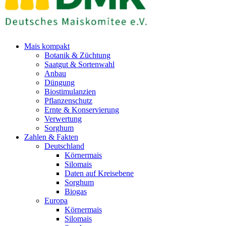
Mais kompakt
Botanik & Züchtung
Saatgut & Sortenwahl
Anbau
Düngung
Biostimulanzien
Pflanzenschutz
Ernte & Konservierung
Verwertung
Sorghum
Zahlen & Fakten
Deutschland
Körnermais
Silomais
Daten auf Kreisebene
Sorghum
Biogas
Europa
Körnermais
Silomais