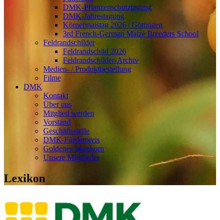
DMK-Pflanzenschutztagung
DMK-Jahrestagung
Körnermaistag 2026 | Göttingen
3rd French-German Maize Breeders School
Feldrandschilder
Feldrandschild 2026
Feldrandschilder-Archiv
Medien- / Produktbestellung
Filme
DMK
Kontakt
Über uns
Mitglied werden
Vorstand
Geschäftsstelle
DMK-Förderpreis
Goldenes Maiskorn
Unsere Mitglieder
Lexikon