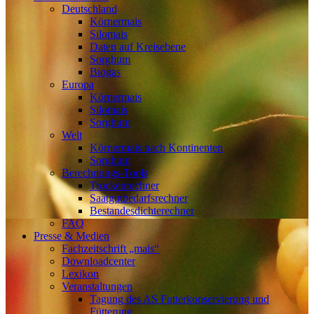
Deutschland
Körnermais
Silomais
Daten auf Kreisebene
Sorghum
Biogas
Europa
Körnermais
Silomais
Sorghum
Welt
Körnermais nach Kontinenten
Sorghum
Berechnungs-Tools
Trockenrechner
Saatgutbedarfsrechner
Bestandesdichterechner
FAQ
Presse & Medien
Fachzeitschrift „mais“
Downloadcenter
Lexikon
Veranstaltungen
Tagung des AS Futterkonservierung und
Fütterung