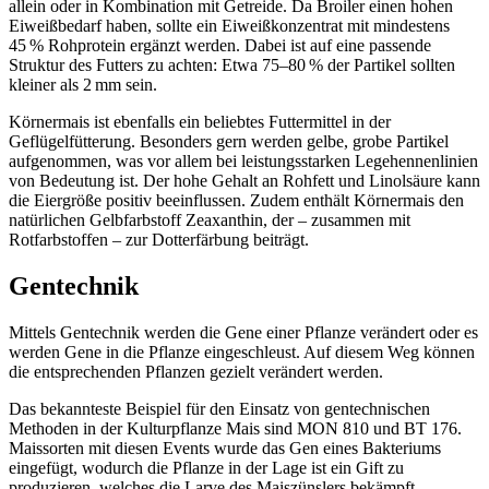
allein oder in Kombination mit Getreide. Da Broiler einen hohen
Eiweißbedarf haben, sollte ein Eiweißkonzentrat mit mindestens
45 % Rohprotein ergänzt werden. Dabei ist auf eine passende
Struktur des Futters zu achten: Etwa 75–80 % der Partikel sollten
kleiner als 2 mm sein.
Körnermais ist ebenfalls ein beliebtes Futtermittel in der
Geflügelfütterung. Besonders gern werden gelbe, grobe Partikel
aufgenommen, was vor allem bei leistungsstarken Legehennenlinien
von Bedeutung ist. Der hohe Gehalt an Rohfett und Linolsäure kann
die Eiergröße positiv beeinflussen. Zudem enthält Körnermais den
natürlichen Gelbfarbstoff Zeaxanthin, der – zusammen mit
Rotfarbstoffen – zur Dotterfärbung beiträgt.
Gentechnik
Mittels Gentechnik werden die Gene einer Pflanze verändert oder es
werden Gene in die Pflanze eingeschleust. Auf diesem Weg können
die entsprechenden Pflanzen gezielt verändert werden.
Das bekannteste Beispiel für den Einsatz von gentechnischen
Methoden in der Kulturpflanze Mais sind MON 810 und BT 176.
Maissorten mit diesen Events wurde das Gen eines Bakteriums
eingefügt, wodurch die Pflanze in der Lage ist ein Gift zu
produzieren, welches die Larve des Maiszünslers bekämpft.