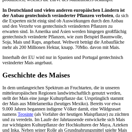
In Deutschland und vielen anderen europäischen Ländern ist
der Anbau gentechnisch veränderter Pflanzen verboten
, da sich
die Experten nicht einig sind ob Auswirkungen durch den Anbau
und den Verzehr von gentechnisch veränderten Pflanzen zu
erwarten sind. In Amerika und Asien werden hingegen großflächig
gentechnisch veränderte Pflanzen, wie zum Beispiel Baumwolle,
Soja, Mais und Raps, angebaut. Weltweit beträgt die Anbaufläche
mehr als 200 Millionen Hektar, knapp. 70Mio. davon mit Mais.
Innerhalb der EU wird nur in Spanien und Portugal gentechnisch
veränderter Mais angebaut.
Geschichte des Maises
In dem umfangreichen Spektrum an Fruchtarten, die in unseren
mitteleuropäischen Regionen landwirtschaftlich genutzt werden,
stellt der Mais eine junge Kulturpflanze dar. Ursprünglich stammt
der Mais aus Mittelamerika (heutiges Mexiko). Bereits vor etwa
9.000 Jahren begannen indigene Völker damit, eine Wildgrasart
namens
Teosinte
(als Vorfahre der heutigen Maispflanze) zu züchten
und zu veredeln. Im Laufe der Jahrtausende entwickelte sich Mais
zur wichtigsten Kulturpflanze der Hochkulturen der Maya, Azteken
und Inka. Neben seiner Rolle als Grundnahrungsmittel spielte Mais