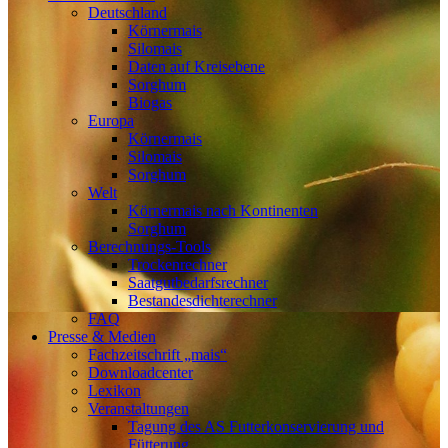
Deutschland
Körnermais
Silomais
Daten auf Kreisebene
Sorghum
Biogas
Europa
Körnermais
Silomais
Sorghum
Welt
Körnermais nach Kontinenten
Sorghum
Berechnungs-Tools
Trockenrechner
Saatgutbedarfsrechner
Bestandesdichterechner
FAQ
Presse & Medien
Fachzeitschrift „mais“
Downloadcenter
Lexikon
Veranstaltungen
Tagung des AS Futterkonservierung und
Fütterung