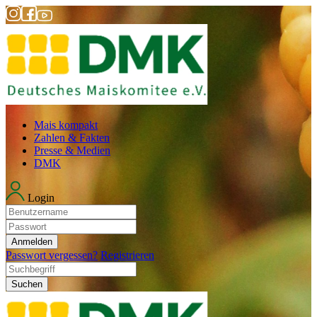
Mais kompakt
Zahlen & Fakten
Presse & Medien
DMK
Login
Anmelden
Passwort vergessen?
Registrieren
Suchen