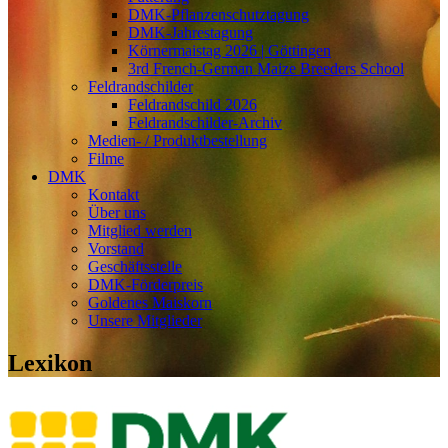
DMK-Pflanzenschutztagung
DMK-Jahrestagung
Körnermaistag 2026 | Göttingen
3rd French-German Maize Breeders School
Feldrandschilder
Feldrandschild 2026
Feldrandschilder-Archiv
Medien- / Produktbestellung
Filme
DMK
Kontakt
Über uns
Mitglied werden
Vorstand
Geschäftsstelle
DMK-Förderpreis
Goldenes Maiskorn
Unsere Mitglieder
Lexikon