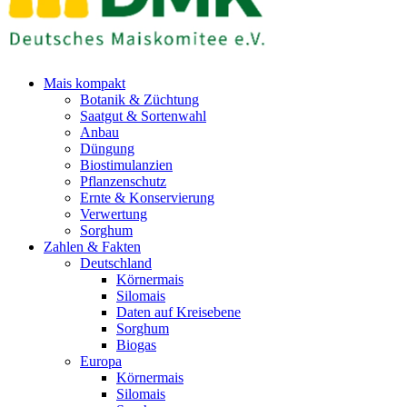
Mais kompakt
Botanik & Züchtung
Saatgut & Sortenwahl
Anbau
Düngung
Biostimulanzien
Pflanzenschutz
Ernte & Konservierung
Verwertung
Sorghum
Zahlen & Fakten
Deutschland
Körnermais
Silomais
Daten auf Kreisebene
Sorghum
Biogas
Europa
Körnermais
Silomais