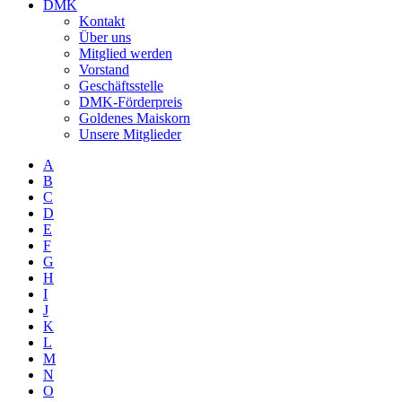
DMK
Kontakt
Über uns
Mitglied werden
Vorstand
Geschäftsstelle
DMK-Förderpreis
Goldenes Maiskorn
Unsere Mitglieder
A
B
C
D
E
F
G
H
I
J
K
L
M
N
O