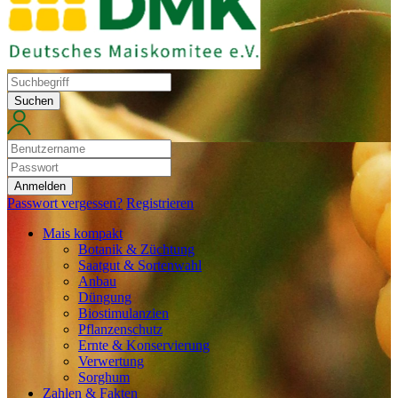
Suchen
Anmelden
Passwort vergessen?
Registrieren
Mais kompakt
Botanik & Züchtung
Saatgut & Sortenwahl
Anbau
Düngung
Biostimulanzien
Pflanzenschutz
Ernte & Konservierung
Verwertung
Sorghum
Zahlen & Fakten