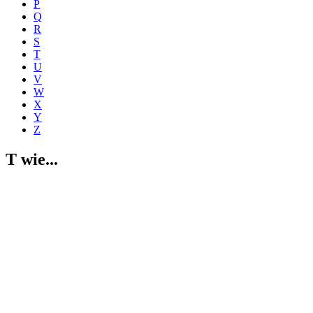
P
Q
R
S
T
U
V
W
X
Y
Z
T wie...