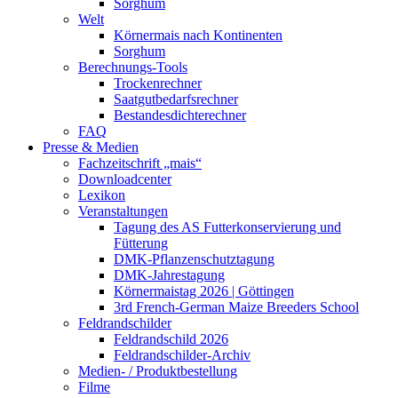
Sorghum
Welt
Körnermais nach Kontinenten
Sorghum
Berechnungs-Tools
Trockenrechner
Saatgutbedarfsrechner
Bestandesdichterechner
FAQ
Presse & Medien
Fachzeitschrift „mais“
Downloadcenter
Lexikon
Veranstaltungen
Tagung des AS Futterkonservierung und
Fütterung
DMK-Pflanzenschutztagung
DMK-Jahrestagung
Körnermaistag 2026 | Göttingen
3rd French-German Maize Breeders School
Feldrandschilder
Feldrandschild 2026
Feldrandschilder-Archiv
Medien- / Produktbestellung
Filme