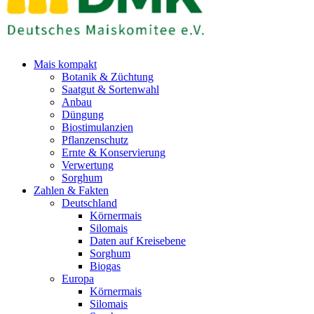
Mais kompakt
Botanik & Züchtung
Saatgut & Sortenwahl
Anbau
Düngung
Biostimulanzien
Pflanzenschutz
Ernte & Konservierung
Verwertung
Sorghum
Zahlen & Fakten
Deutschland
Körnermais
Silomais
Daten auf Kreisebene
Sorghum
Biogas
Europa
Körnermais
Silomais