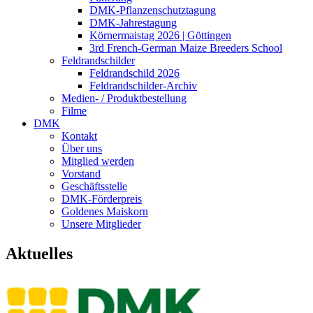
DMK-Pflanzenschutztagung
DMK-Jahrestagung
Körnermaistag 2026 | Göttingen
3rd French-German Maize Breeders School
Feldrandschilder
Feldrandschild 2026
Feldrandschilder-Archiv
Medien- / Produktbestellung
Filme
DMK
Kontakt
Über uns
Mitglied werden
Vorstand
Geschäftsstelle
DMK-Förderpreis
Goldenes Maiskorn
Unsere Mitglieder
Aktuelles