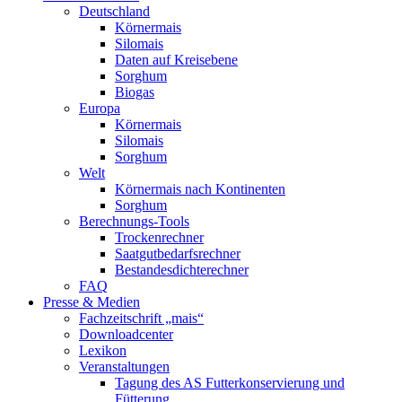
Deutschland
Körnermais
Silomais
Daten auf Kreisebene
Sorghum
Biogas
Europa
Körnermais
Silomais
Sorghum
Welt
Körnermais nach Kontinenten
Sorghum
Berechnungs-Tools
Trockenrechner
Saatgutbedarfsrechner
Bestandesdichterechner
FAQ
Presse & Medien
Fachzeitschrift „mais“
Downloadcenter
Lexikon
Veranstaltungen
Tagung des AS Futterkonservierung und
Fütterung