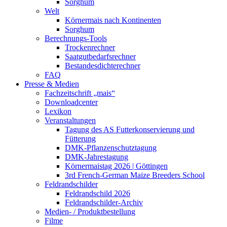
Sorghum
Welt
Körnermais nach Kontinenten
Sorghum
Berechnungs-Tools
Trockenrechner
Saatgutbedarfsrechner
Bestandesdichterechner
FAQ
Presse & Medien
Fachzeitschrift „mais“
Downloadcenter
Lexikon
Veranstaltungen
Tagung des AS Futterkonservierung und
Fütterung
DMK-Pflanzenschutztagung
DMK-Jahrestagung
Körnermaistag 2026 | Göttingen
3rd French-German Maize Breeders School
Feldrandschilder
Feldrandschild 2026
Feldrandschilder-Archiv
Medien- / Produktbestellung
Filme